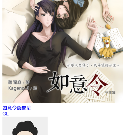
如意令
馥閒庭
GL