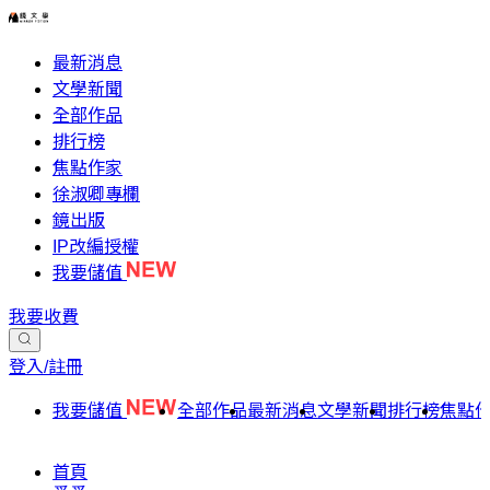
最新消息
文學新聞
全部作品
排行榜
焦點作家
徐淑卿專欄
鏡出版
IP改編授權
我要儲值
我要收費
登入/註冊
我要儲值
全部作品
最新消息
文學新聞
排行榜
焦點
首頁