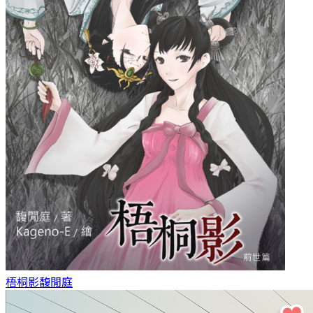
梧桐影
馥閒庭