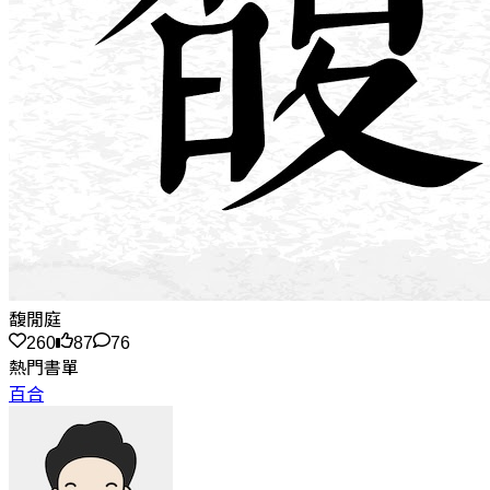
馥閒庭
260
87
76
熱門書單
百合