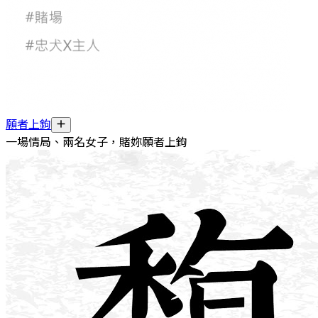
願者上鉤
一場情局、兩名女子，賭妳願者上鉤