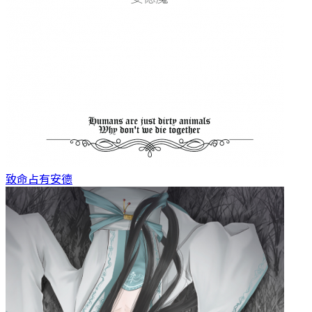
致命占有
安德