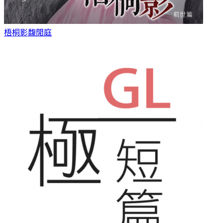
梧桐影
馥閒庭