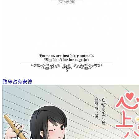
致命占有
安德