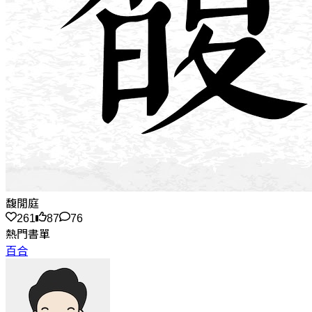
馥閒庭
261
87
76
熱門書單
百合