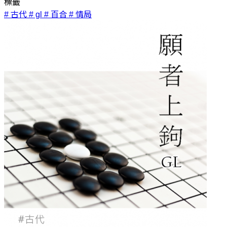
標籤
# 古代
# gl
# 百合
# 情局