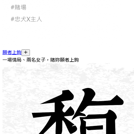
願者上鉤
一場情局、兩名女子，賭妳願者上鉤