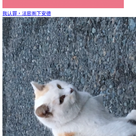
我认罪，法官阁下
安德