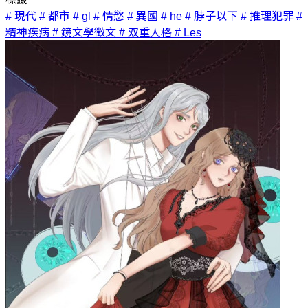
# 現代
# 都市
# gl
# 情慾
# 異國
# he
# 脖子以下
# 推理犯罪
#
精神疾病
# 鏡文學徵文
# 双重人格
# Les