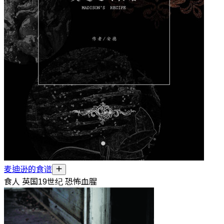
麦迪逊的食谱
食人 英国19世纪 恐怖血腥