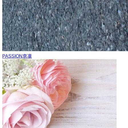
PASSION
京凛