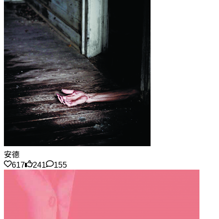
安德
617
241
155