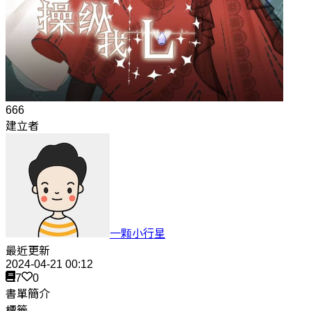
666
建立者
一颗小行星
最近更新
2024-04-21 00:12
7
0
書單簡介
標籤