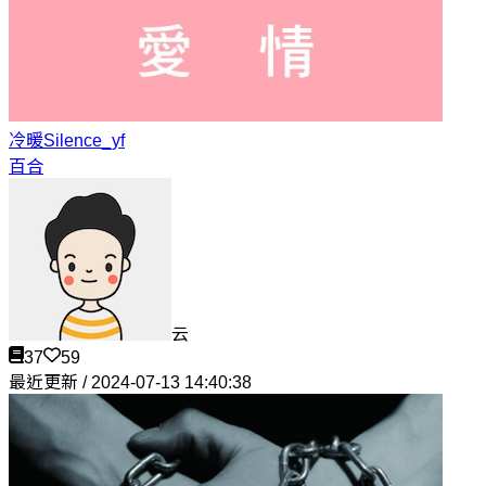
冷暖
Silence_yf
百合
云
37
59
最近更新 / 2024-07-13 14:40:38