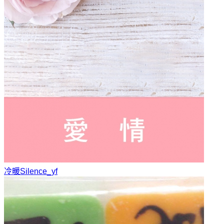
冷暖
Silence_yf