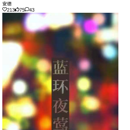
安德
213
75
43