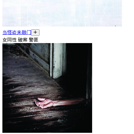
当怪盗来敲门
女同性 破案 警匪