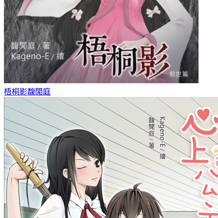
梧桐影
馥閒庭