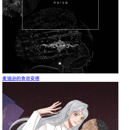
麦迪逊的食谱
安德