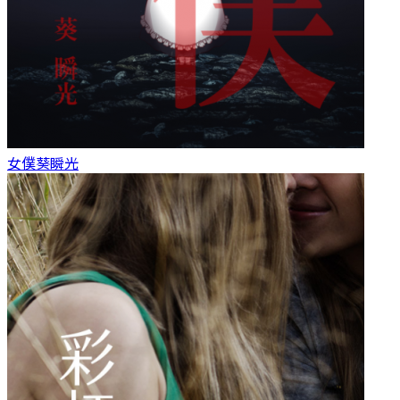
女僕
葵瞬光