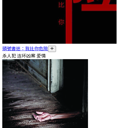
頭號書迷：我比你危險
杀人犯 连环凶案 爱情