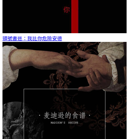
頭號書迷：我比你危險
安德