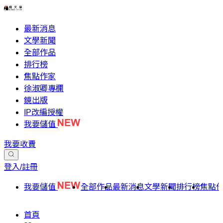
最新消息
文學新聞
全部作品
排行榜
焦點作家
徐淑卿專欄
鏡出版
IP改編授權
我要儲值
我要收費
登入/註冊
我要儲值
全部作品
最新消息
文學新聞
排行榜
焦點
首頁