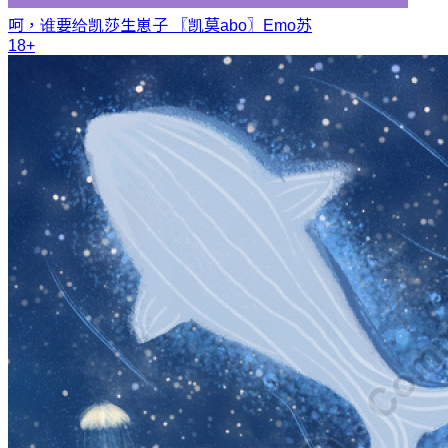
呵，谁要给凯莎生崽子 〖凯莫abo〗
Emo苏
18+