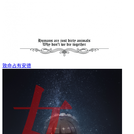
致命占有
安德