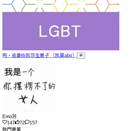
呵，谁要给凯莎生崽子 〖凯莫abo〗
Emo苏
147
72
157
熱門書單