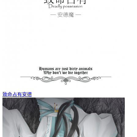
致命占有
安德