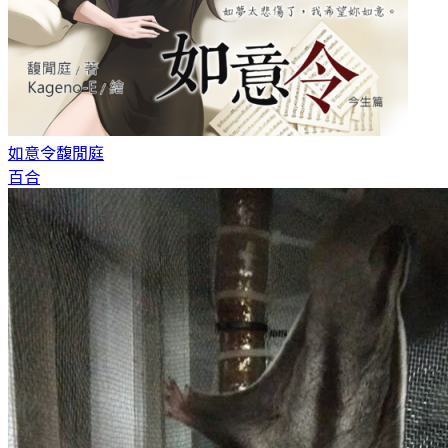
如意令
馥閒庭
百合