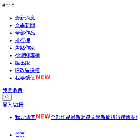
最新消息
文學新聞
全部作品
排行榜
焦點作家
徐淑卿專欄
鏡出版
IP改編授權
我要儲值
我要收費
登入/註冊
我要儲值
全部作品
最新消息
文學新聞
排行榜
焦點
首頁