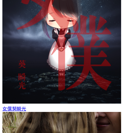
女僕
葵瞬光