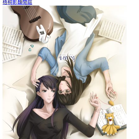
梧桐影
馥閒庭