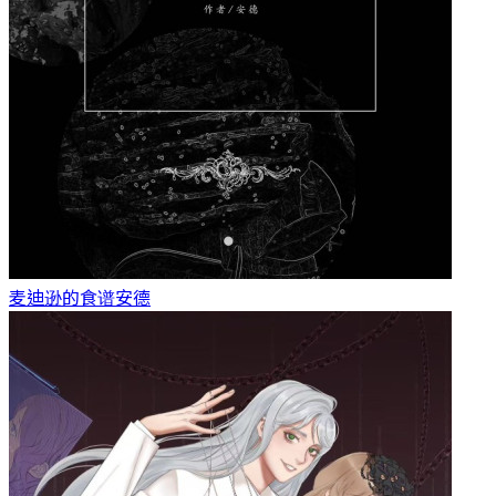
麦迪逊的食谱
安德