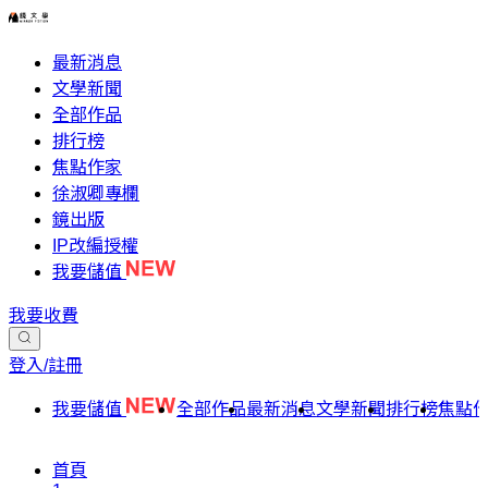
最新消息
文學新聞
全部作品
排行榜
焦點作家
徐淑卿專欄
鏡出版
IP改編授權
我要儲值
我要收費
登入/註冊
我要儲值
全部作品
最新消息
文學新聞
排行榜
焦點
首頁