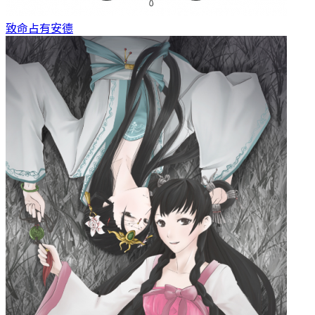
致命占有
安德