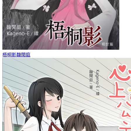
梧桐影
馥閒庭