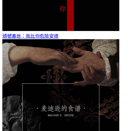
頭號書迷：我比你危險
安德