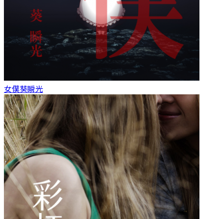
女僕
葵瞬光