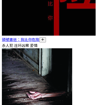
頭號書迷：我比你危險
杀人犯 连环凶案 爱情