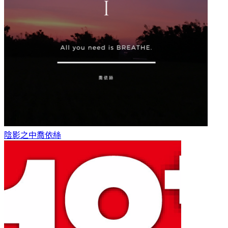
陰影之中
喬依絲