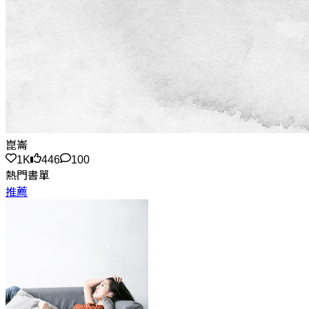
崑崙
1K
446
100
熱門書單
推薦