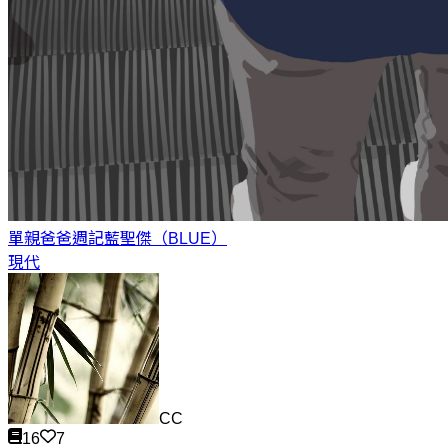
單親爸爸週記
藍聖傑（BLUE）
現代
CC
16
7