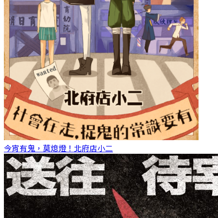
今宵有鬼，莫熄燈！
北府店小二