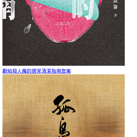
獻給殺人魔的居家清潔指南
崑崙