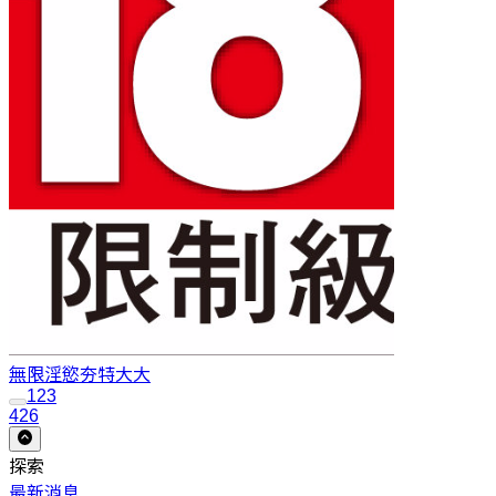
無限淫慾
夯特大大
1
2
3
426
探索
最新消息