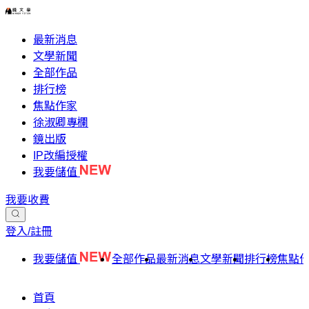
最新消息
文學新聞
全部作品
排行榜
焦點作家
徐淑卿專欄
鏡出版
IP改編授權
我要儲值
我要收費
登入/註冊
我要儲值
全部作品
最新消息
文學新聞
排行榜
焦點
首頁