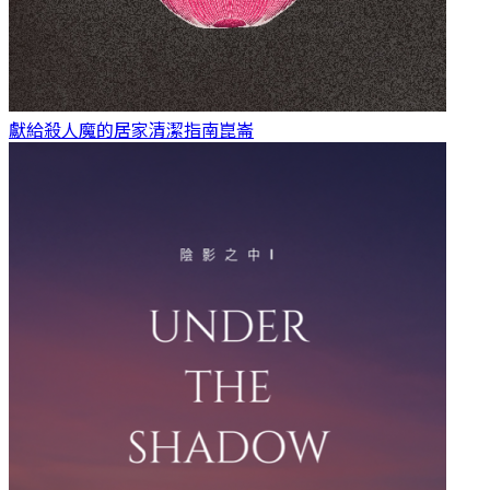
獻給殺人魔的居家清潔指南
崑崙