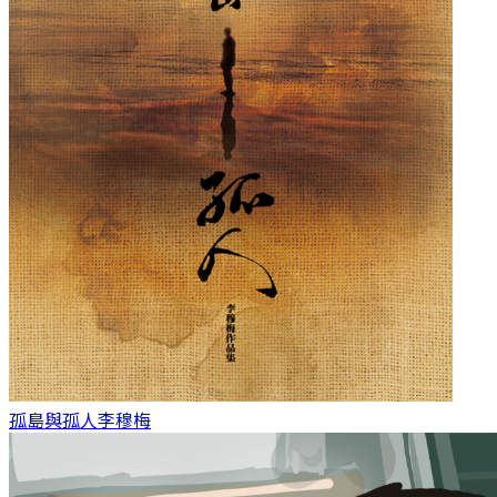
孤島與孤人
李穆梅