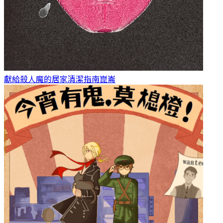
獻給殺人魔的居家清潔指南
崑崙