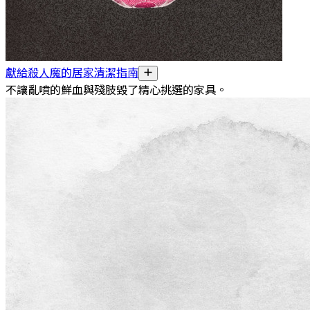
獻給殺人魔的居家清潔指南
不讓亂噴的鮮血與殘肢毀了精心挑選的家具。