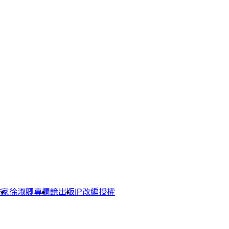
作家
徐淑卿專欄
鏡出版
IP改編授權