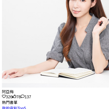
阿亞梅
326
78
137
熱門書單
我的安利Top5