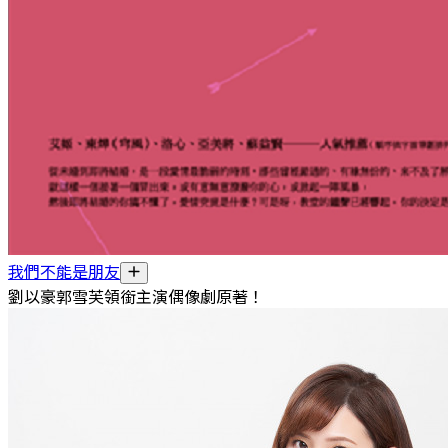
我們不能是朋友
劉以豪郭雪芙領銜主演偶像劇原著！