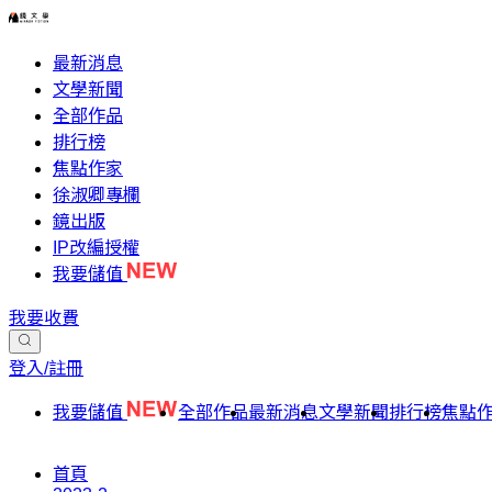
最新消息
文學新聞
全部作品
排行榜
焦點作家
徐淑卿專欄
鏡出版
IP改編授權
我要儲值
我要收費
登入/註冊
我要儲值
全部作品
最新消息
文學新聞
排行榜
焦點
首頁