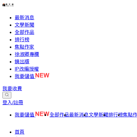
最新消息
文學新聞
全部作品
排行榜
焦點作家
徐淑卿專欄
鏡出版
IP改編授權
我要儲值
我要收費
登入/註冊
我要儲值
全部作品
最新消息
文學新聞
排行榜
焦點
首頁