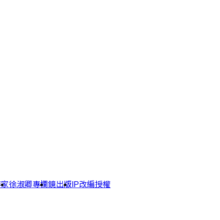
作家
徐淑卿專欄
鏡出版
IP改編授權