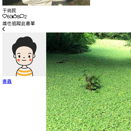
于尚民
60
8
2
誰也追蹤此書單
書蟲