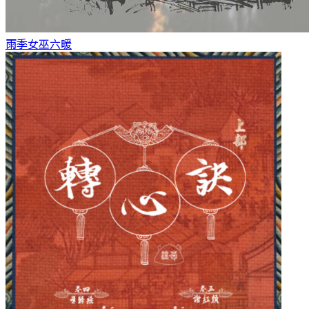
雨季女巫
六暖