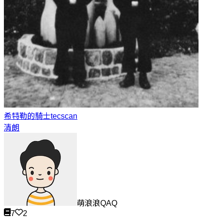
希特勒的騎士
tecscan
清朗
萌浪浪QAQ
7
2