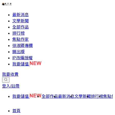
最新消息
文學新聞
全部作品
排行榜
焦點作家
徐淑卿專欄
鏡出版
IP改編授權
我要儲值
我要收費
登入/註冊
我要儲值
全部作品
最新消息
文學新聞
排行榜
焦點
首頁