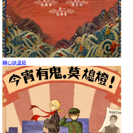
轉心訣
溫菊