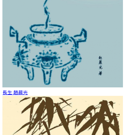
長生
趙晨光