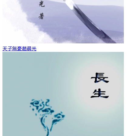
天子無憂
趙晨光