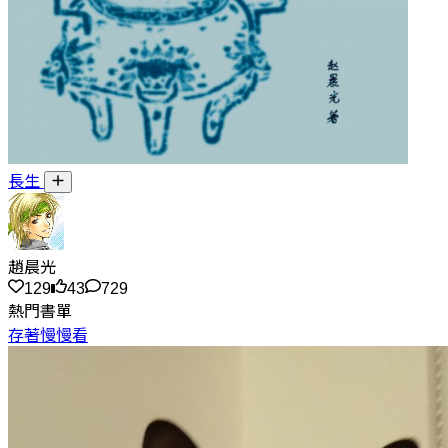
長生
趙晨光
129
43
729
熱門書單
存著慢慢看