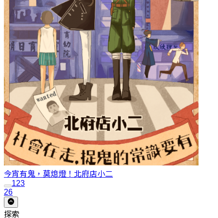
今宵有鬼，莫熄燈！
北府店小二
1
2
3
26
探索