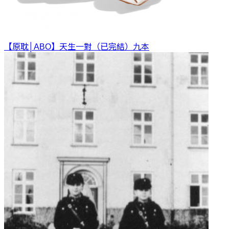
【原耽│ABO】天生一對（已完結）
九本