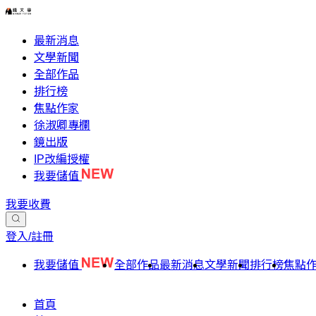
最新消息
文學新聞
全部作品
排行榜
焦點作家
徐淑卿專欄
鏡出版
IP改編授權
我要儲值
我要收費
登入/註冊
我要儲值
全部作品
最新消息
文學新聞
排行榜
焦點
首頁