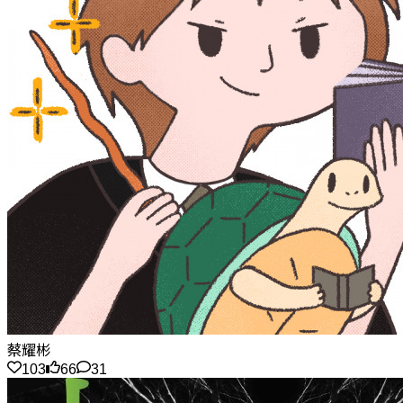
蔡耀彬
103
66
31