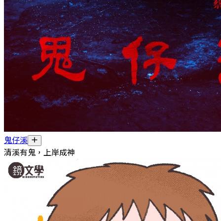
鬼仔溪
清溪有鬼，上岸成神