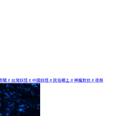
奇聞
# 台灣妖怪
# 中國妖怪
# 民俗鄉土
# 神魔對抗
# 夜祭