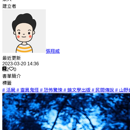
建立者
張翔威
最近更新
2023-03-20 14:36
2
0
書單簡介
標籤
# 活屍
# 靈異鬼怪
# 恐怖驚悚
# 鏡文學出版
# 民間傳說
# 山野