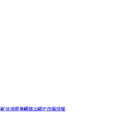
作家
徐淑卿專欄
鏡出版
IP改編授權