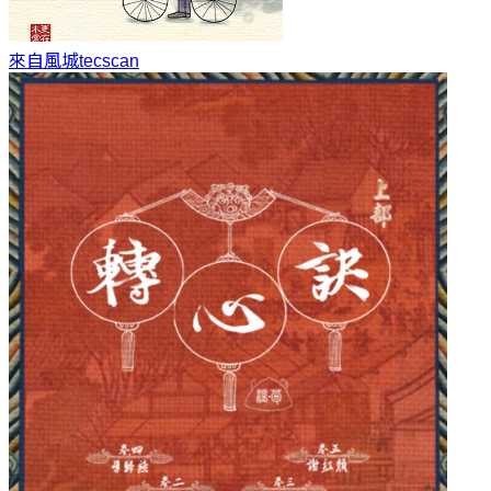
來自風城
tecscan