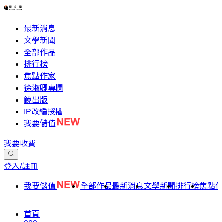
最新消息
文學新聞
全部作品
排行榜
焦點作家
徐淑卿專欄
鏡出版
IP改編授權
我要儲值
我要收費
登入/註冊
我要儲值
全部作品
最新消息
文學新聞
排行榜
焦點
首頁