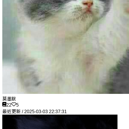
莫墨默
22
5
最近更新 / 2025-03-03 22:37:31