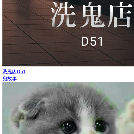
洗鬼店
D51
鬼故事