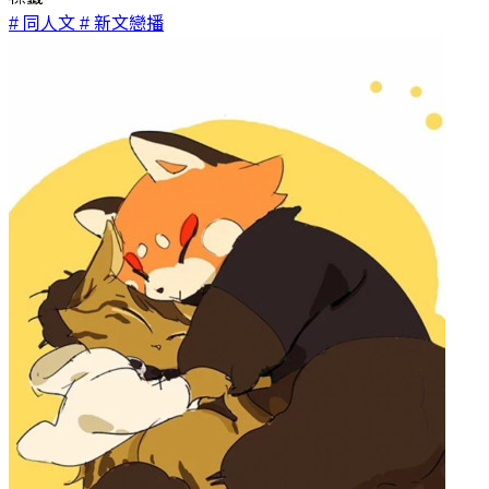
# 同人文
# 新文戀播