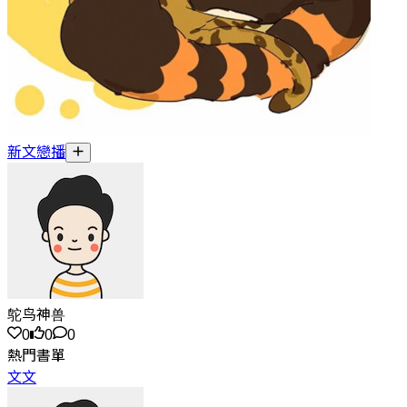
新文戀播
鸵鸟神兽
0
0
0
熱門書單
文文