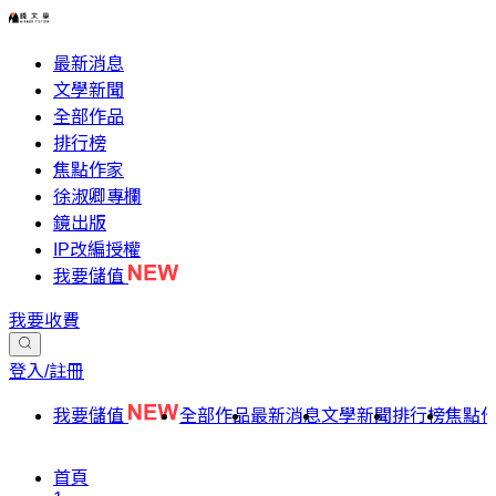
最新消息
文學新聞
全部作品
排行榜
焦點作家
徐淑卿專欄
鏡出版
IP改編授權
我要儲值
我要收費
登入/註冊
我要儲值
全部作品
最新消息
文學新聞
排行榜
焦點
首頁