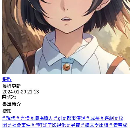
張散
最近更新
2024-01-29 21:13
4
0
書單簡介
標籤
# 現代
# 言情
# 職場職人
# gl
# 都市傳說
# 成長
# 喜劇
# 校
園
# 社會事件
# #拜託了影視化
# 尋寶
# 鏡文學出版
# 青春成