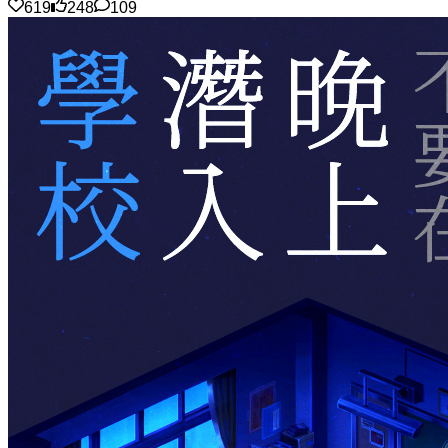
619
248
109