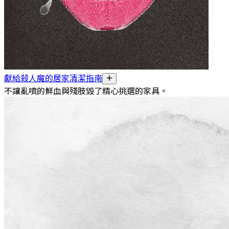
獻給殺人魔的居家清潔指南
不讓亂噴的鮮血與殘肢毀了精心挑選的家具。