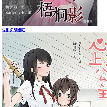
梧桐影
馥閒庭