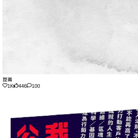
崑崙
1K
446
100