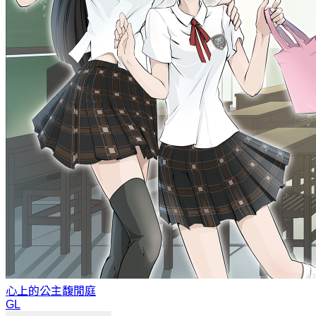
心上的公主
馥閒庭
GL