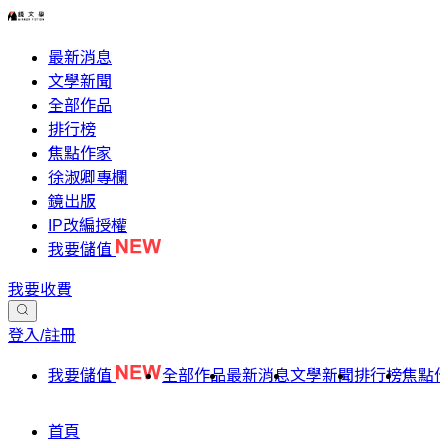
最新消息
文學新聞
全部作品
排行榜
焦點作家
徐淑卿專欄
鏡出版
IP改編授權
我要儲值
我要收費
登入/註冊
我要儲值
全部作品
最新消息
文學新聞
排行榜
焦點
首頁