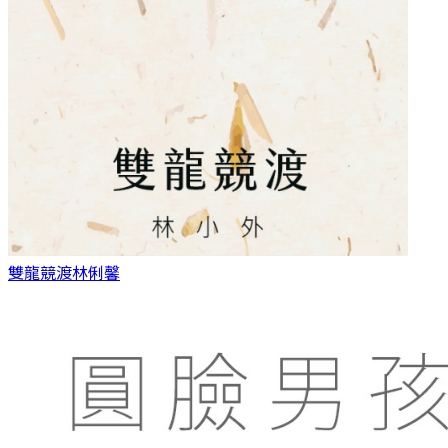
雙龍競渡
林俐馨