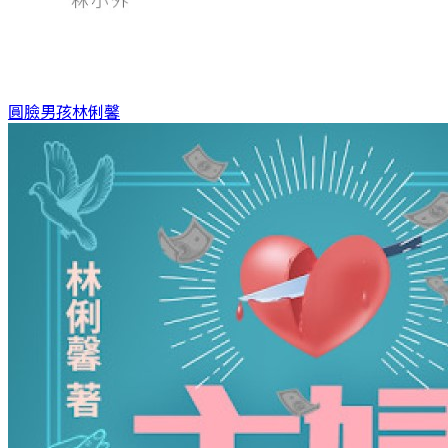
圓臉男孩
林俐馨