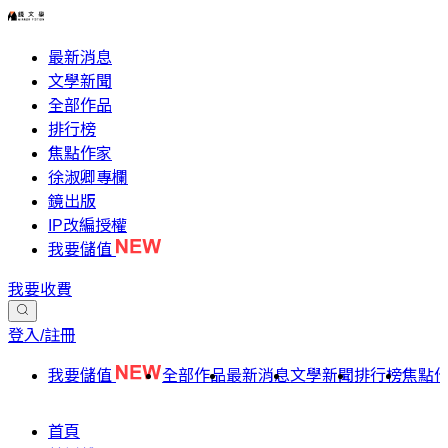
最新消息
文學新聞
全部作品
排行榜
焦點作家
徐淑卿專欄
鏡出版
IP改編授權
我要儲值
我要收費
登入/註冊
我要儲值
全部作品
最新消息
文學新聞
排行榜
焦點
首頁