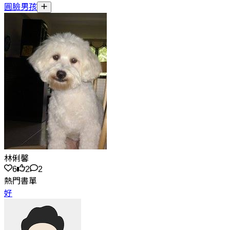
圓臉男孩
林俐馨
6
2
2
熱門書單
好