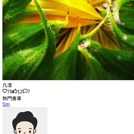
凡澐
76
12
7
熱門書單
Sm