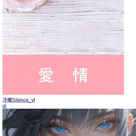
冷暖
Silence_yf
gl