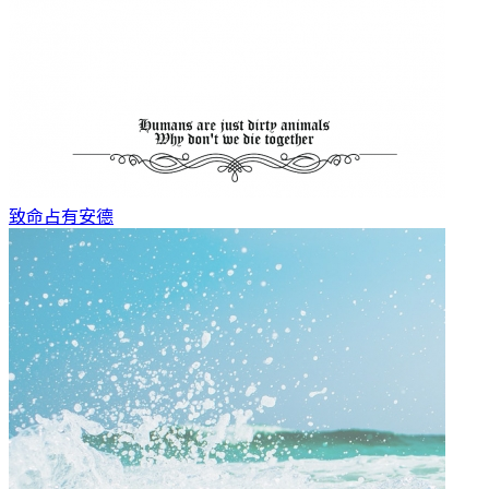
致命占有
安德