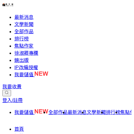
最新消息
文學新聞
全部作品
排行榜
焦點作家
徐淑卿專欄
鏡出版
IP改編授權
我要儲值
我要收費
登入/註冊
我要儲值
全部作品
最新消息
文學新聞
排行榜
焦點
首頁