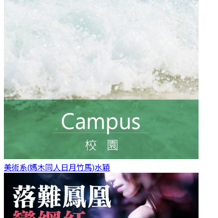
美術系(媽木同人日月竹馬)
水穎