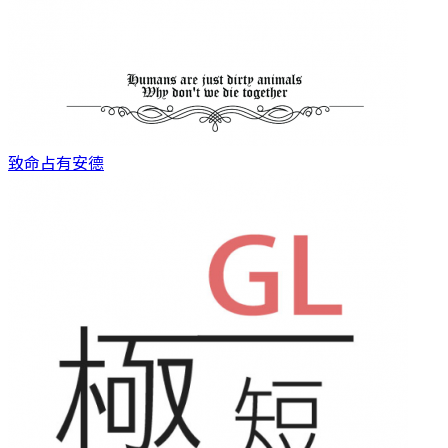
致命占有
安德