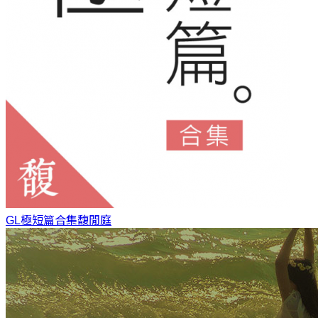
GL極短篇合集
馥閒庭