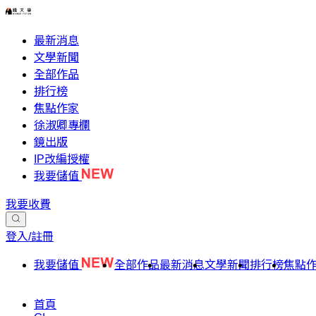
最新消息
文學新聞
全部作品
排行榜
焦點作家
徐淑卿專欄
鏡出版
IP改編授權
我要儲值
我要收費
登入/註冊
我要儲值
全部作品
最新消息
文學新聞
排行榜
焦點
首頁