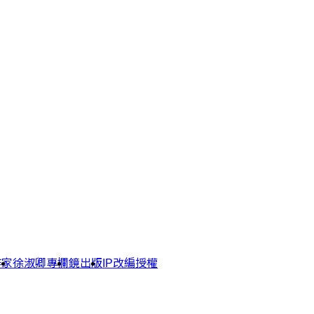
作家
徐淑卿專欄
鏡出版
IP改編授權