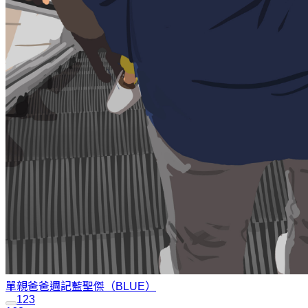
單親爸爸週記
藍聖傑（BLUE）
1
2
3