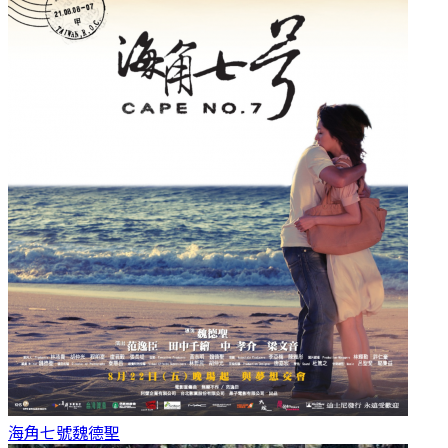
海角七號
魏德聖