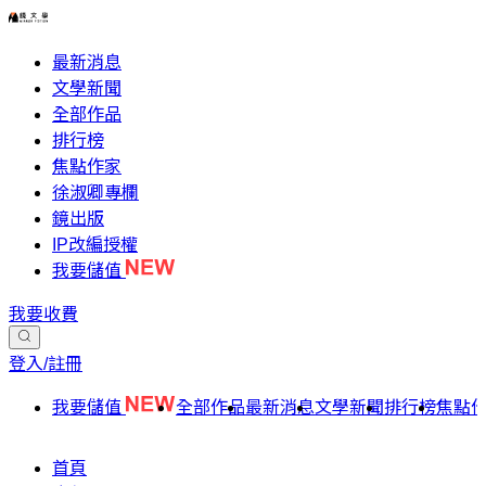
最新消息
文學新聞
全部作品
排行榜
焦點作家
徐淑卿專欄
鏡出版
IP改編授權
我要儲值
我要收費
登入/註冊
我要儲值
全部作品
最新消息
文學新聞
排行榜
焦點
首頁