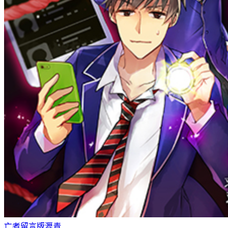
亡者留言版
瀝青