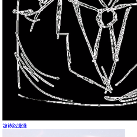
詭誌
路邊攤