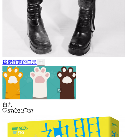
貧窮作家的日常
白九
57
31
37