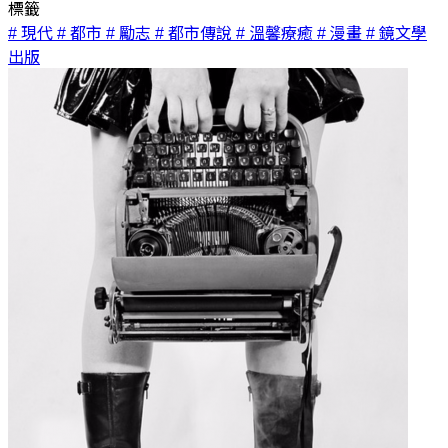
標籤
# 現代
# 都市
# 勵志
# 都市傳說
# 溫馨療癒
# 漫畫
# 鏡文學
出版