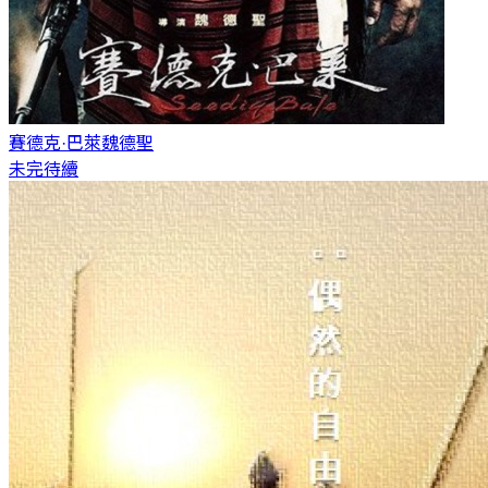
賽德克·巴萊
魏德聖
未完待續