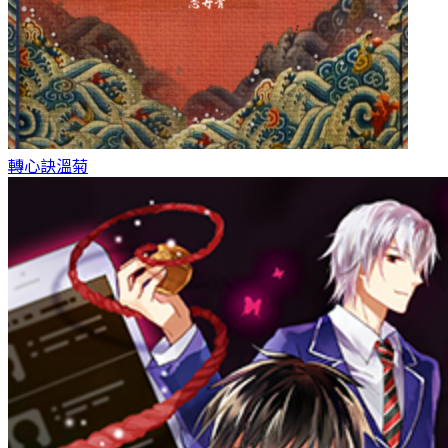
轉心訣
溫菊