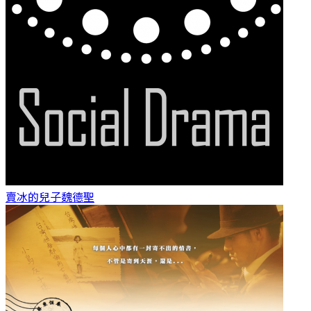
賣冰的兒子
魏德聖