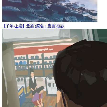
【千年•上卷】孟婆 (原名：孟婆)
桓宓