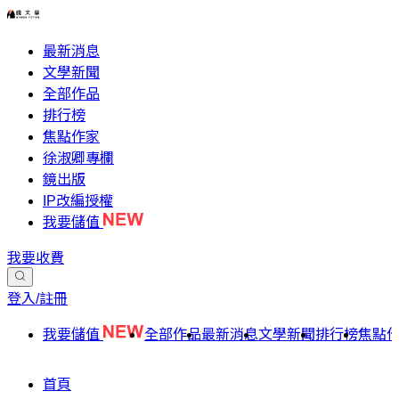
最新消息
文學新聞
全部作品
排行榜
焦點作家
徐淑卿專欄
鏡出版
IP改編授權
我要儲值
我要收費
登入/註冊
我要儲值
全部作品
最新消息
文學新聞
排行榜
焦點
首頁