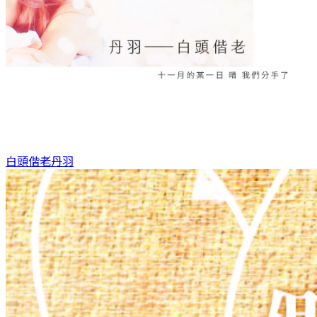
白頭偕老
丹羽