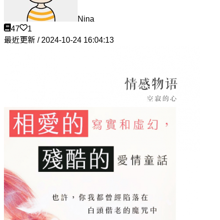
Nina
47
1
最近更新 / 2024-10-24 16:04:13