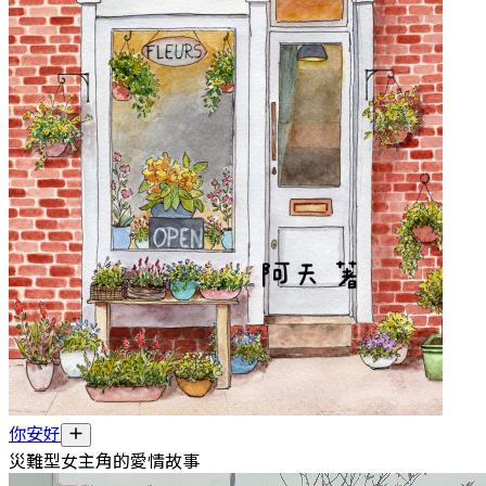
你安好
災難型女主角的愛情故事