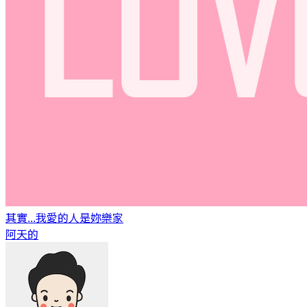
其實...我愛的人是妳
樂家
阿天的