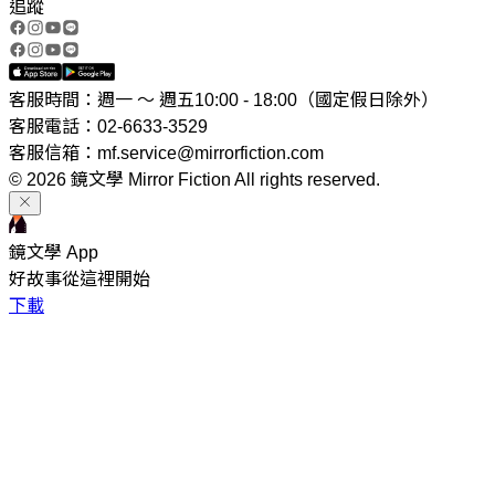
追蹤
客服時間：週一 ～ 週五10:00 - 18:00（國定假日除外）
客服電話：02-6633-3529
客服信箱：mf.service@mirrorfiction.com
© 2026 鏡文學 Mirror Fiction All rights reserved.
鏡文學 App
好故事從這裡開始
下載