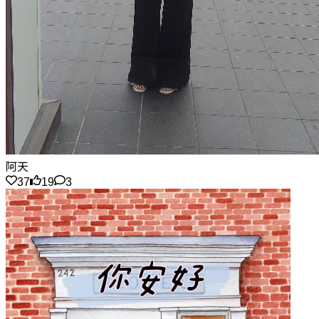
阿天
37
19
3