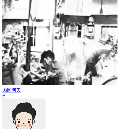
肉圓
阿天
E