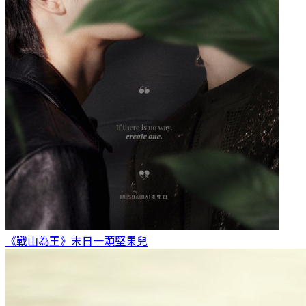
《戰山為王》末日
一顆堅果兒