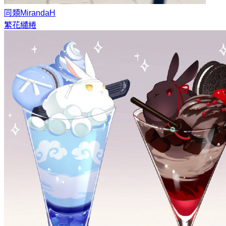
同類
MirandaH
繁花繾綣