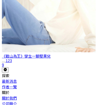
《戰山為王》孿生
一顆堅果兒
1
2
3
9
探索
最新消息
作者一覽
關於
關於我們
公司簡介