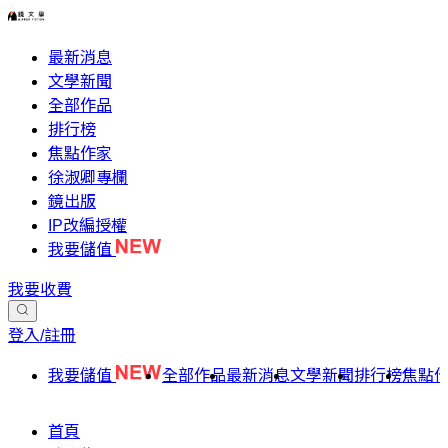
最新消息
文學新聞
全部作品
排行榜
焦點作家
徐淑卿專欄
鏡出版
IP改編授權
我要儲值
我要收費
登入/註冊
我要儲值
全部作品
最新消息
文學新聞
排行榜
焦點
首頁