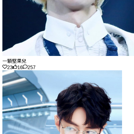
一顆堅果兒
23
16
257