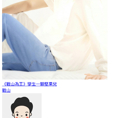
《戰山為王》孿生
一顆堅果兒
戰山