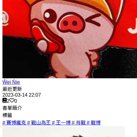
Ŵei Ńie
最近更新
2023-03-14 22:07
2
0
書單簡介
標籤
# 賽博龐克
# 戰山為王
# 王一博
# 肖戰
# 戰博