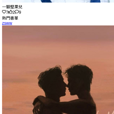
一顆堅果兒
7
2
9
熱門書單
zsww