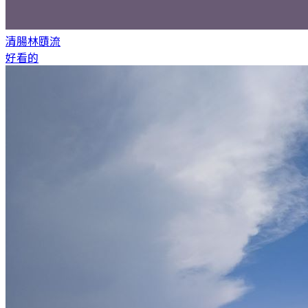
清腸
林賾流
好看的