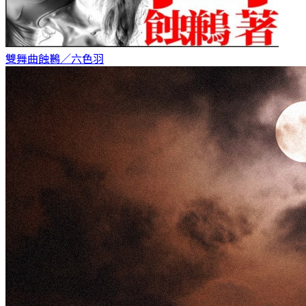
雙舞曲
蝕鶼／六色羽