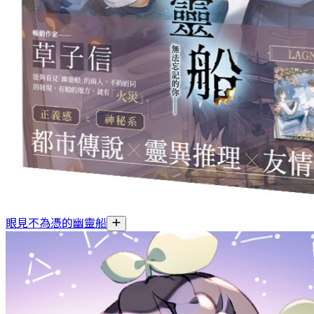
眼見不為憑的幽靈船