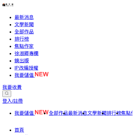
最新消息
文學新聞
全部作品
排行榜
焦點作家
徐淑卿專欄
鏡出版
IP改編授權
我要儲值
我要收費
登入/註冊
我要儲值
全部作品
最新消息
文學新聞
排行榜
焦點
首頁