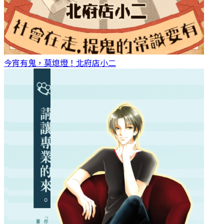
今宵有鬼，莫熄燈！
北府店小二