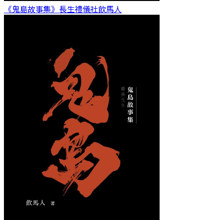
《鬼島故事集》長生禮儀社
飲馬人