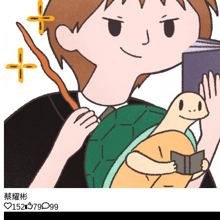
蔡耀彬
152
79
99