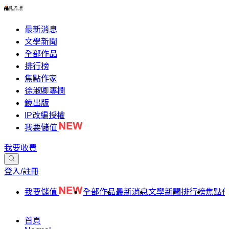
最新消息
文學新聞
全部作品
排行榜
焦點作家
徐淑卿專欄
鏡出版
IP改編授權
我要儲值
我要收費
登入/註冊
我要儲值
全部作品
最新消息
文學新聞
排行榜
焦點
首頁