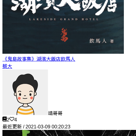
《鬼島故事集》湖濱大飯店
飲馬人
蔡大
靖哥哥
2
4
最近更新 / 2021-03-09 00:20:23