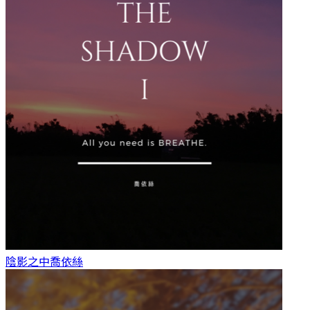
陰影之中
喬依絲