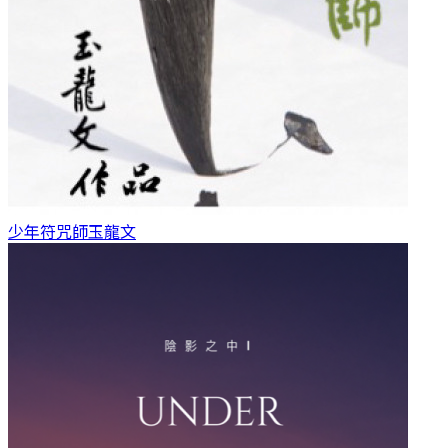
少年符咒師
玉龍文