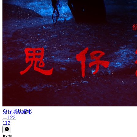
鬼仔溪
蔡耀彬
1
2
3
112