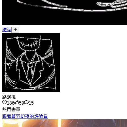
詭誌
路邊攤
186
59
15
熱門書單
跟著蒼羽幻夜的評論看