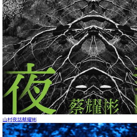
山村夜話
蔡耀彬