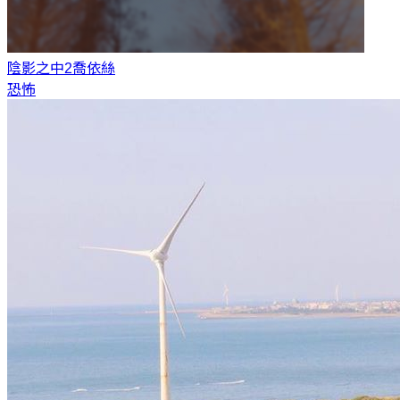
陰影之中2
喬依絲
恐怖