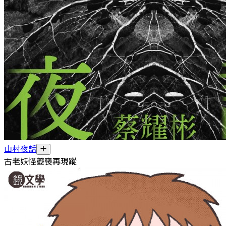
山村夜話
古老妖怪夔喪再現蹤