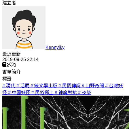
建立者
Kennylky
最近更新
2019-09-25 22:14
2
0
書單簡介
標籤
# 現代
# 活屍
# 鏡文學出版
# 民間傳說
# 山野奇聞
# 台灣妖
怪
# 中國妖怪
# 民俗鄉土
# 神魔對抗
# 夜祭