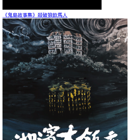
《鬼島故事集》殺破狼
飲馬人