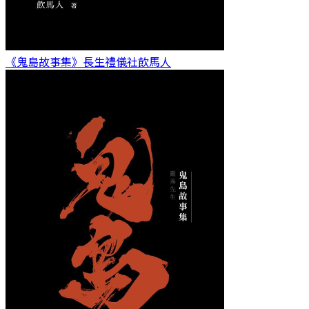
《鬼島故事集》長生禮儀社
飲馬人