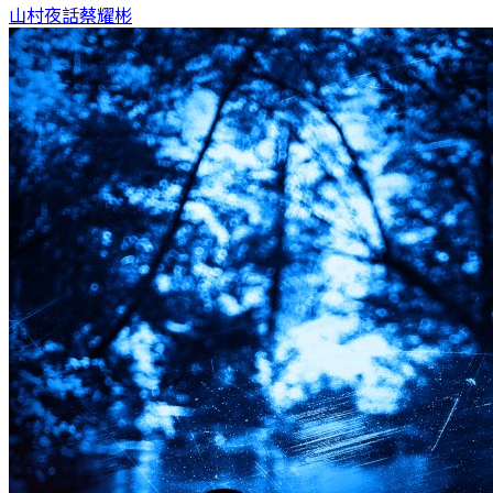
山村夜話
蔡耀彬