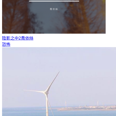
陰影之中2
喬依絲
恐怖