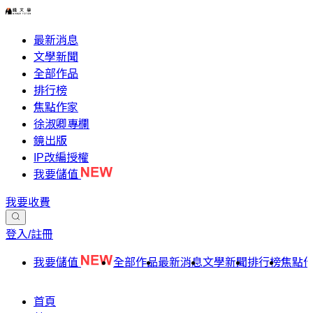
最新消息
文學新聞
全部作品
排行榜
焦點作家
徐淑卿專欄
鏡出版
IP改編授權
我要儲值
我要收費
登入/註冊
我要儲值
全部作品
最新消息
文學新聞
排行榜
焦點
首頁