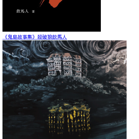
《鬼島故事集》殺破狼
飲馬人