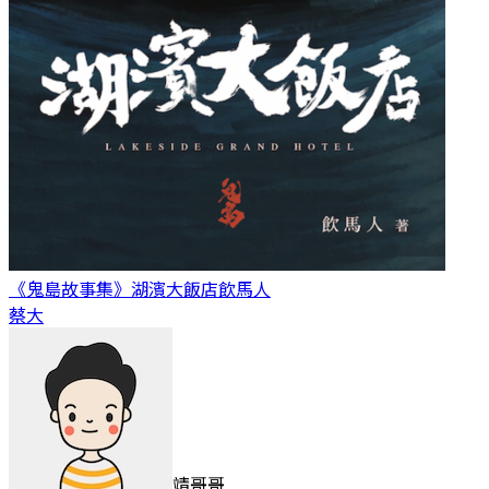
《鬼島故事集》湖濱大飯店
飲馬人
蔡大
靖哥哥