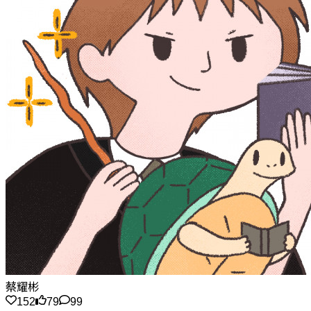
蔡耀彬
152
79
99