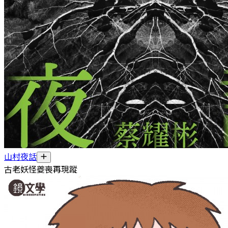
山村夜話
古老妖怪夔喪再現蹤