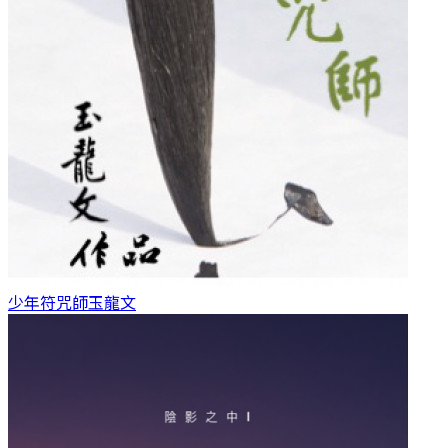
少年符咒師
玉龍文