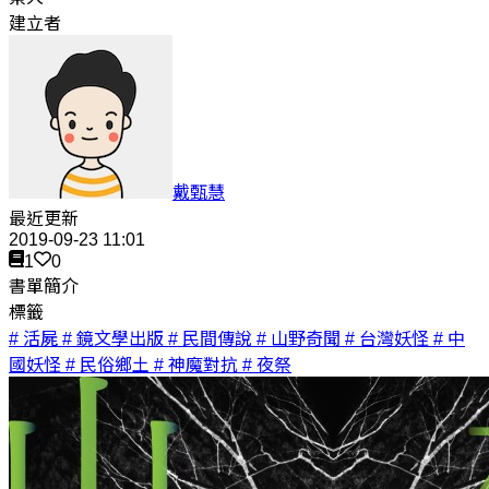
建立者
戴甄慧
最近更新
2019-09-23 11:01
1
0
書單簡介
標籤
# 活屍
# 鏡文學出版
# 民間傳說
# 山野奇聞
# 台灣妖怪
# 中
國妖怪
# 民俗鄉土
# 神魔對抗
# 夜祭