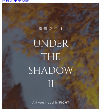
陰影之中
喬依絲