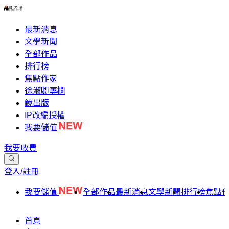
最新消息
文學新聞
全部作品
排行榜
焦點作家
徐淑卿專欄
鏡出版
IP改編授權
我要儲值
我要收費
登入/註冊
我要儲值
全部作品
最新消息
文學新聞
排行榜
焦點
首頁