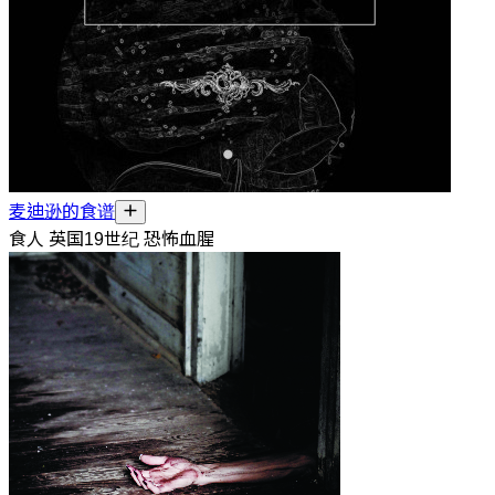
麦迪逊的食谱
食人 英国19世纪 恐怖血腥