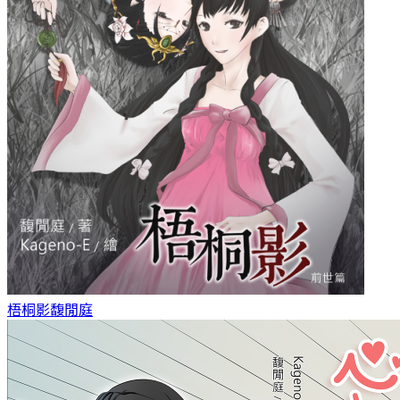
梧桐影
馥閒庭