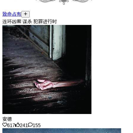
致命占有
连环凶案 谋杀 犯罪进行时
安德
617
241
155