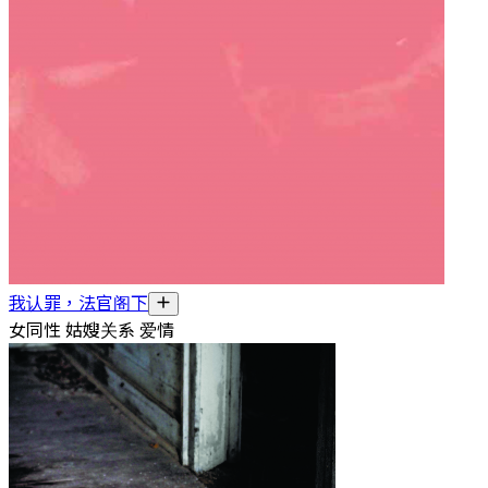
我认罪，法官阁下
女同性 姑嫂关系 爱情