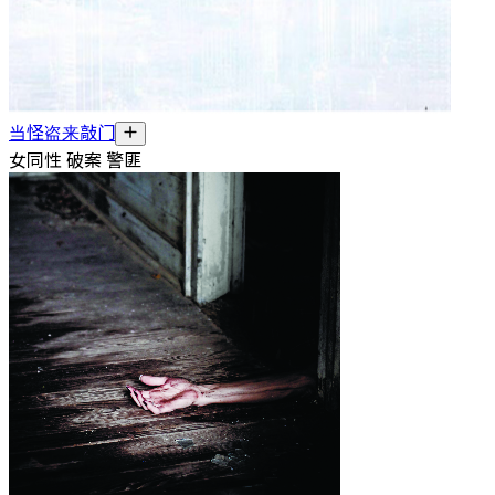
当怪盗来敲门
女同性 破案 警匪