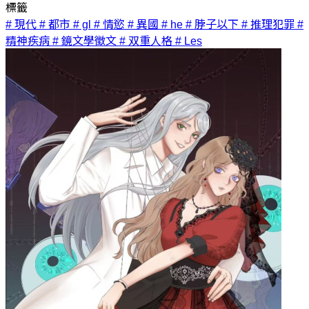
標籤
# 現代
# 都市
# gl
# 情慾
# 異國
# he
# 脖子以下
# 推理犯罪
#
精神疾病
# 鏡文學徵文
# 双重人格
# Les