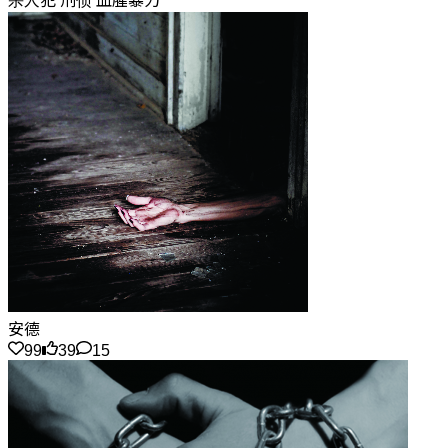
杀人犯 刑侦 血腥暴力
安德
99
39
15