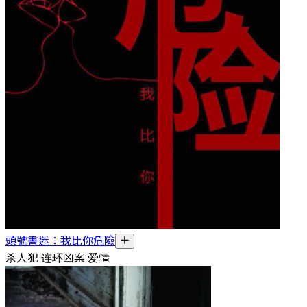
頭號書迷：我比你危險
杀人犯 连环凶案 爱情