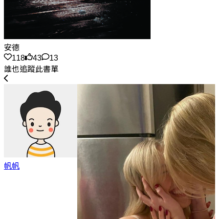
安德
118
43
13
誰也追蹤此書單
帆帆