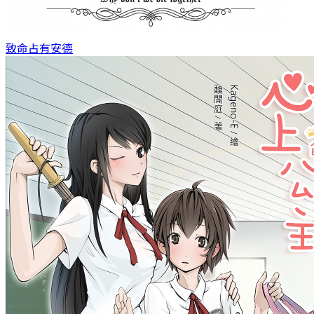
致命占有
安德