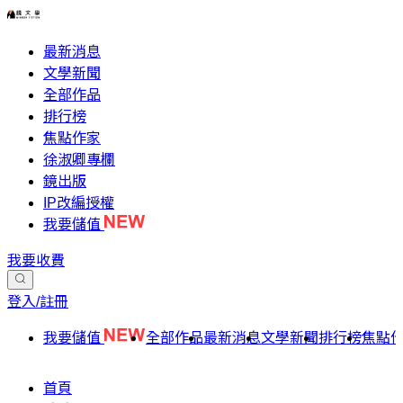
最新消息
文學新聞
全部作品
排行榜
焦點作家
徐淑卿專欄
鏡出版
IP改編授權
我要儲值
我要收費
登入/註冊
我要儲值
全部作品
最新消息
文學新聞
排行榜
焦點
首頁