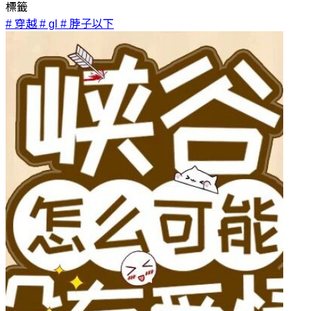
標籤
# 穿越
# gl
# 脖子以下