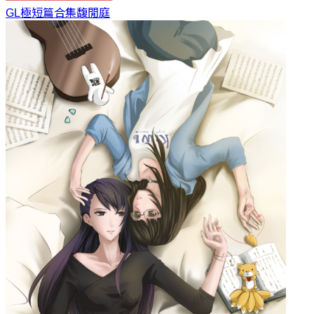
GL極短篇合集
馥閒庭