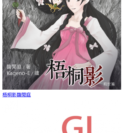
梧桐影
馥閒庭