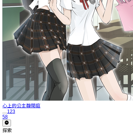
心上的公主
馥閒庭
1
2
3
58
探索