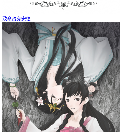
致命占有
安德