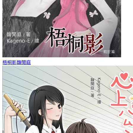
梧桐影
馥閒庭