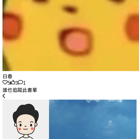
日春
5
3
1
誰也追蹤此書單