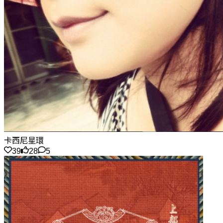
卡西尼星環
39
28
5