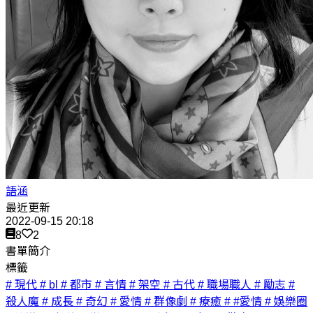
語涵
最近更新
2022-09-15 20:18
8
2
書單簡介
標籤
# 現代
# bl
# 都市
# 言情
# 架空
# 古代
# 職場職人
# 勵志
#
殺人魔
# 成長
# 奇幻
# 愛情
# 群像劇
# 療癒
# #愛情
# 娛樂圈