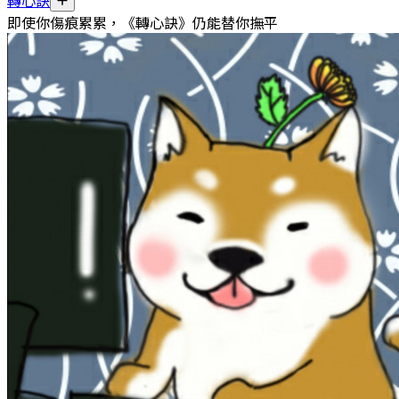
轉心訣
即使你傷痕累累，《轉心訣》仍能替你撫平