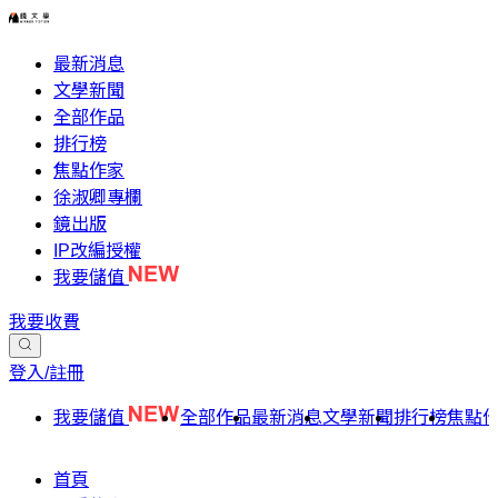
最新消息
文學新聞
全部作品
排行榜
焦點作家
徐淑卿專欄
鏡出版
IP改編授權
我要儲值
我要收費
登入/註冊
我要儲值
全部作品
最新消息
文學新聞
排行榜
焦點
首頁