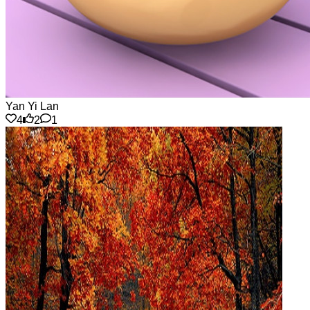
Yan Yi Lan
4
2
1