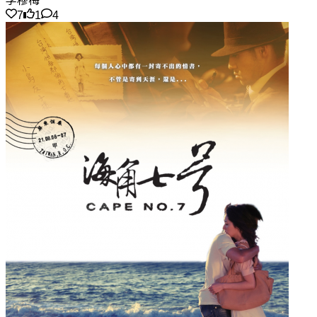
李穆梅
7
1
4