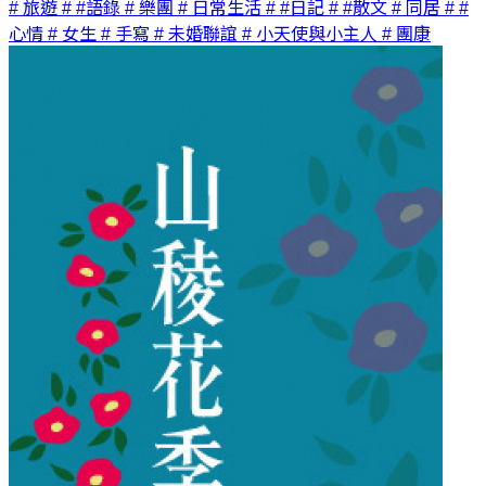
# 旅遊
# #語錄
# 樂團
# 日常生活
# #日記
# #散文
# 同居
# #
心情
# 女生
# 手寫
# 未婚聯誼
# 小天使與小主人
# 團康