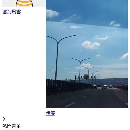
滄海飛雪
伊芙
熱門書單