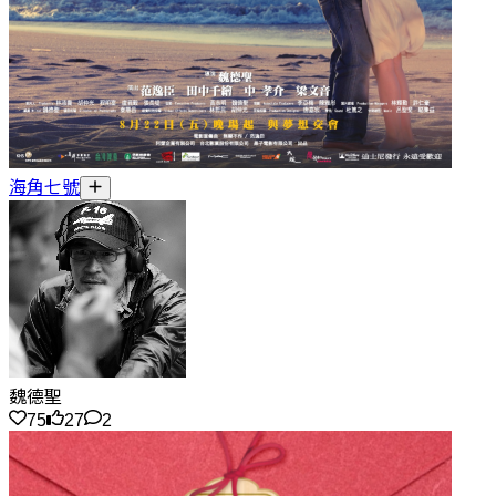
海角七號
魏德聖
75
27
2