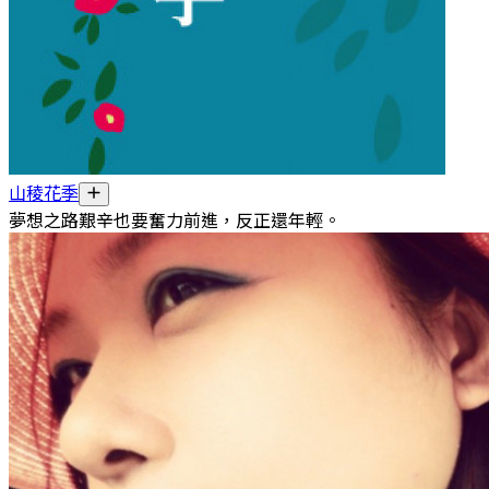
山稜花季
夢想之路艱辛也要奮力前進，反正還年輕。