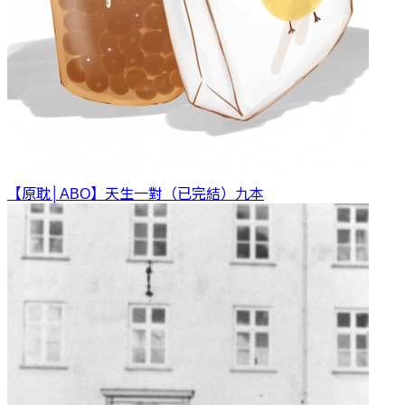
【原耽│ABO】天生一對（已完結）
九本