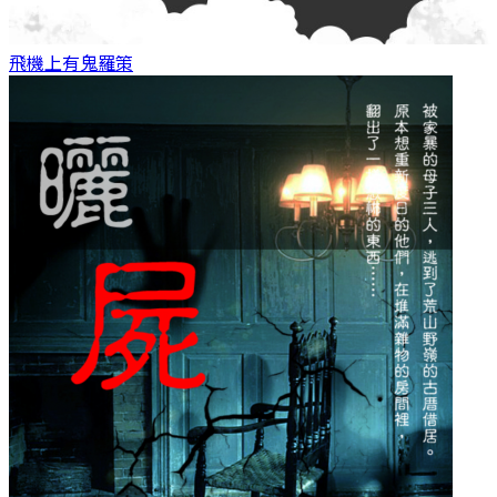
飛機上有鬼
羅策