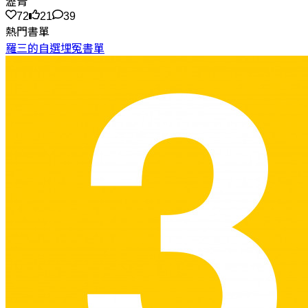
瀝青
72
21
39
熱門書單
羅三的自選埋冤書單