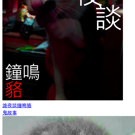
詭夜談
鐘鳴貉
鬼故事