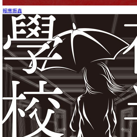
報應
振鑫