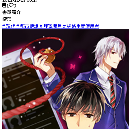
2021-11-19 00:17
1
0
書單簡介
標籤
# 現代
# 都市傳說
# 埋冤鬼月
# 網路重度使用者