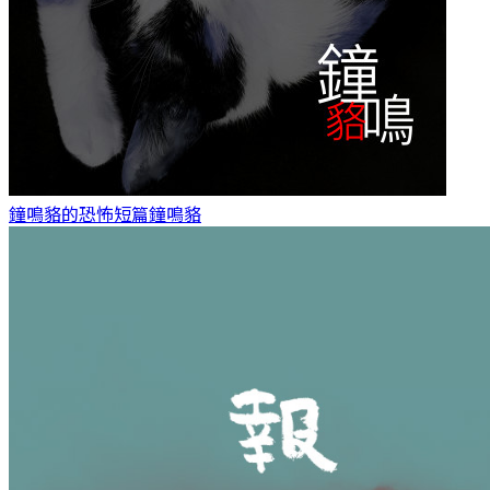
鐘鳴貉的恐怖短篇
鐘鳴貉