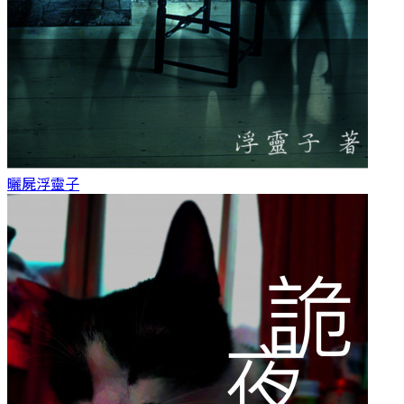
曬屍
浮靈子