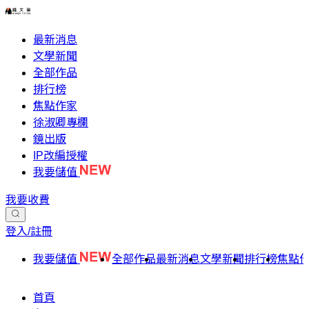
最新消息
文學新聞
全部作品
排行榜
焦點作家
徐淑卿專欄
鏡出版
IP改編授權
我要儲值
我要收費
登入/註冊
我要儲值
全部作品
最新消息
文學新聞
排行榜
焦點
首頁