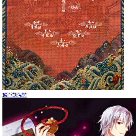
轉心訣
溫菊