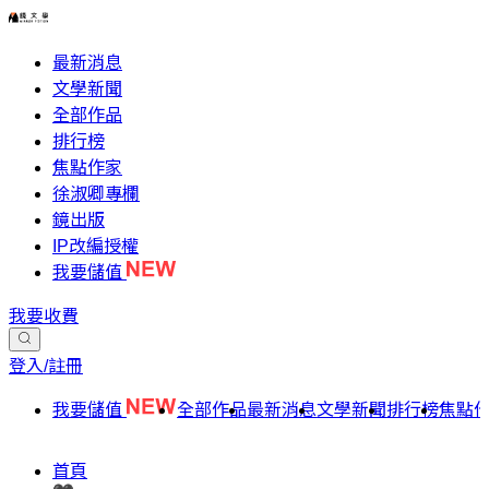
最新消息
文學新聞
全部作品
排行榜
焦點作家
徐淑卿專欄
鏡出版
IP改編授權
我要儲值
我要收費
登入/註冊
我要儲值
全部作品
最新消息
文學新聞
排行榜
焦點
首頁