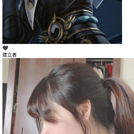
🖤
建立者