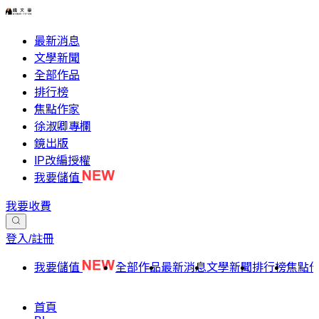
最新消息
文學新聞
全部作品
排行榜
焦點作家
徐淑卿專欄
鏡出版
IP改編授權
我要儲值
我要收費
登入/註冊
我要儲值
全部作品
最新消息
文學新聞
排行榜
焦點
首頁