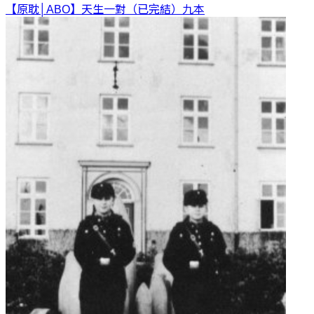
【原耽│ABO】天生一對（已完結）
九本