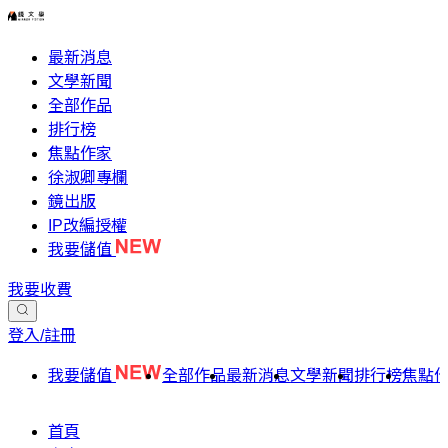
最新消息
文學新聞
全部作品
排行榜
焦點作家
徐淑卿專欄
鏡出版
IP改編授權
我要儲值
我要收費
登入/註冊
我要儲值
全部作品
最新消息
文學新聞
排行榜
焦點
首頁