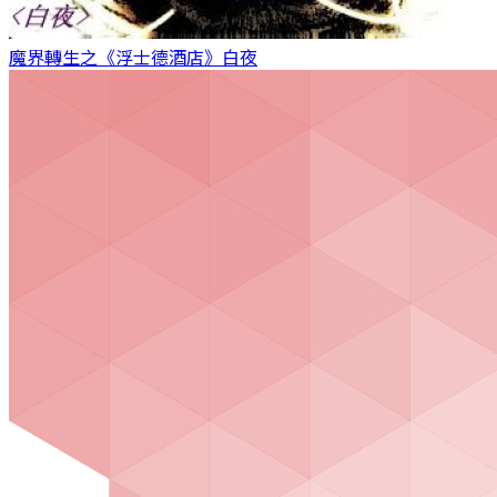
魔界轉生之《浮士德酒店》
白夜