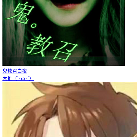
鬼教召
白夜
大推（´･ω･`）