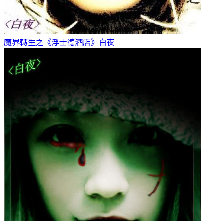
魔界轉生之《浮士德酒店》
白夜