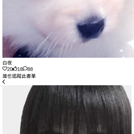
白夜
20
18
88
誰也追蹤此書單