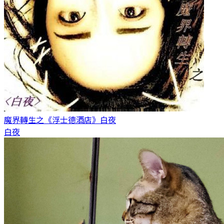
魔界轉生之《浮士德酒店》
白夜
白夜