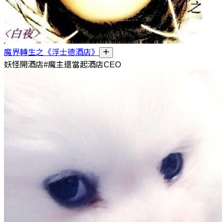
魔界轉生之《浮士德酒店》
妖怪開酒店#魔主還當起酒店CEO