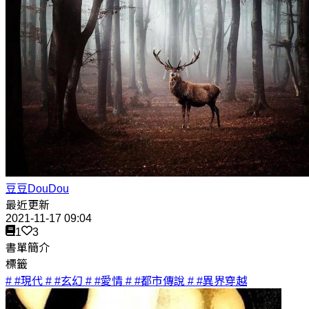
豆豆DouDou
最近更新
2021-11-17 09:04
1
3
書單簡介
標籤
# #現代
# #玄幻
# #愛情
# #都市傳說
# #異界穿越