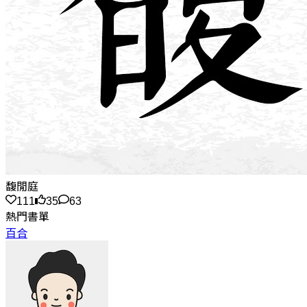
馥閒庭
111
35
63
熱門書單
百合