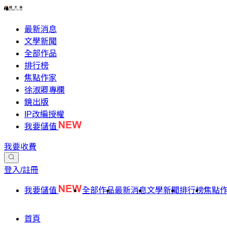
最新消息
文學新聞
全部作品
排行榜
焦點作家
徐淑卿專欄
鏡出版
IP改編授權
我要儲值
我要收費
登入/註冊
我要儲值
全部作品
最新消息
文學新聞
排行榜
焦點
首頁