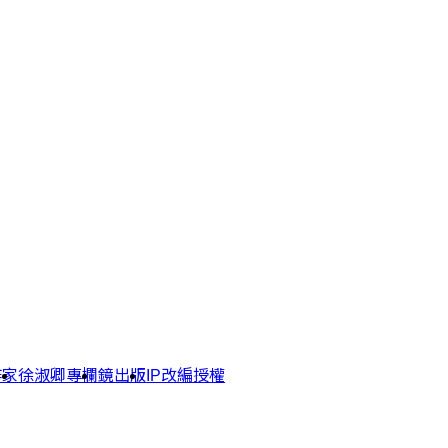
作家
徐淑卿專欄
鏡出版
IP改編授權