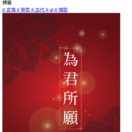
標籤
# 言情
# 架空
# 古代
# gl
# 情慾