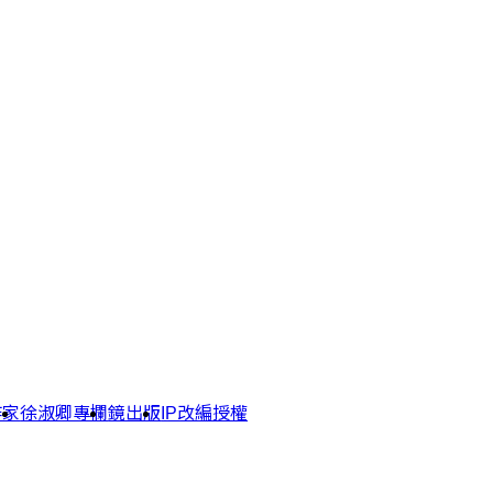
作家
徐淑卿專欄
鏡出版
IP改編授權