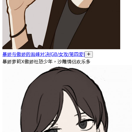
暴娇与傲娇的巅峰对决[GB/女攻/第四爱]
暴娇萝莉X傲娇社恐少年，沙雕情侣欢乐多