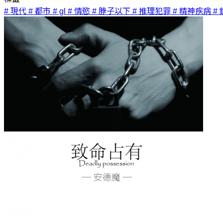
# 現代
# 都市
# gl
# 情慾
# 脖子以下
# 推理犯罪
# 精神疾病
#