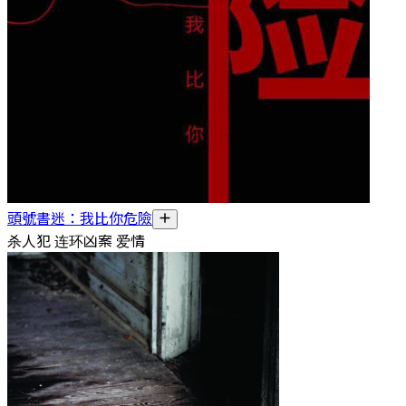
頭號書迷：我比你危險
杀人犯 连环凶案 爱情