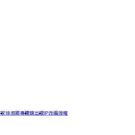
作家
徐淑卿專欄
鏡出版
IP改編授權