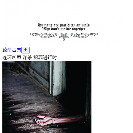
致命占有
连环凶案 谋杀 犯罪进行时