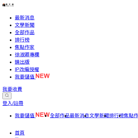
最新消息
文學新聞
全部作品
排行榜
焦點作家
徐淑卿專欄
鏡出版
IP改編授權
我要儲值
我要收費
登入/註冊
我要儲值
全部作品
最新消息
文學新聞
排行榜
焦點
首頁