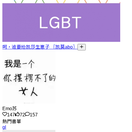
呵，谁要给凯莎生崽子 〖凯莫abo〗
Emo苏
147
72
157
熱門書單
gl