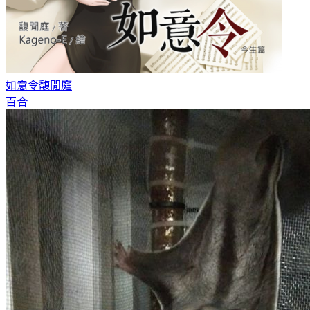
如意令
馥閒庭
百合