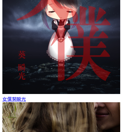
女僕
葵瞬光