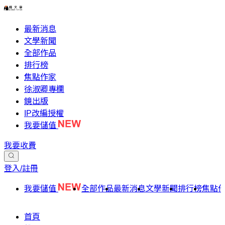
最新消息
文學新聞
全部作品
排行榜
焦點作家
徐淑卿專欄
鏡出版
IP改編授權
我要儲值
我要收費
登入/註冊
我要儲值
全部作品
最新消息
文學新聞
排行榜
焦點
首頁