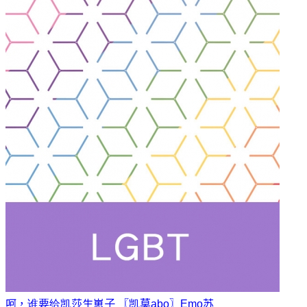
呵，谁要给凯莎生崽子 〖凯莫abo〗
Emo苏