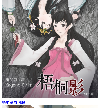
梧桐影
馥閒庭