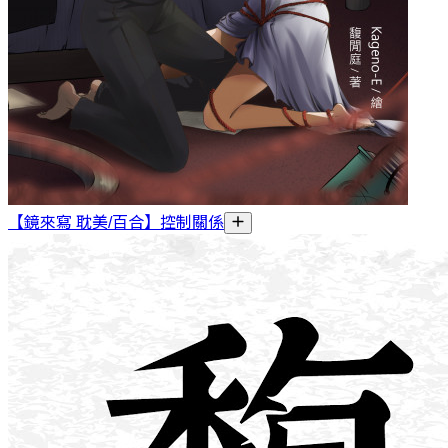
【鏡來寫 耽美/百合】控制關係