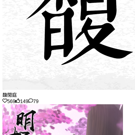
馥閒庭
569
149
79