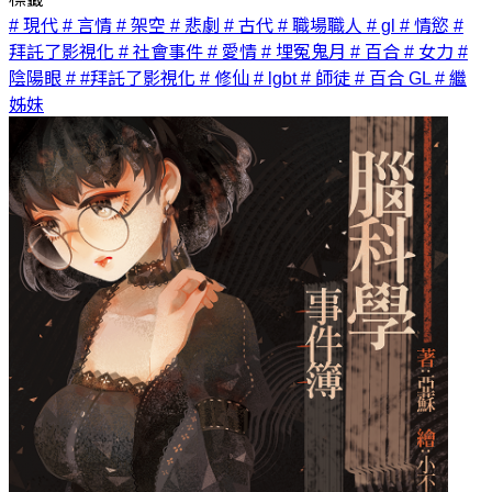
# 現代
# 言情
# 架空
# 悲劇
# 古代
# 職場職人
# gl
# 情慾
#
拜託了影視化
# 社會事件
# 愛情
# 埋冤鬼月
# 百合
# 女力
#
陰陽眼
# #拜託了影視化
# 修仙
# lgbt
# 師徒
# 百合 GL
# 繼
姊妹