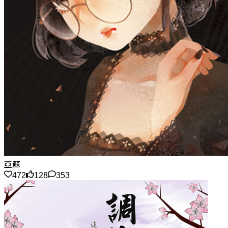
亞蘇
472
128
353