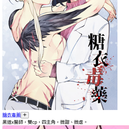
糖衣毒藥
黑道x醫師，雙cp，四主角，微甜、微虐。