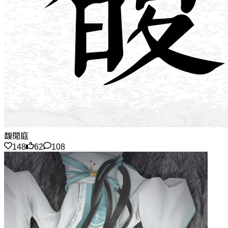
馥閒庭
148
62
108