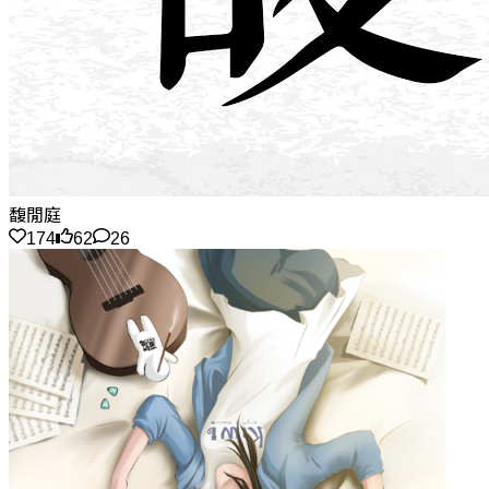
馥閒庭
174
62
26