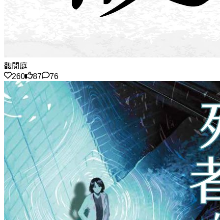
馥閒庭
260
87
76