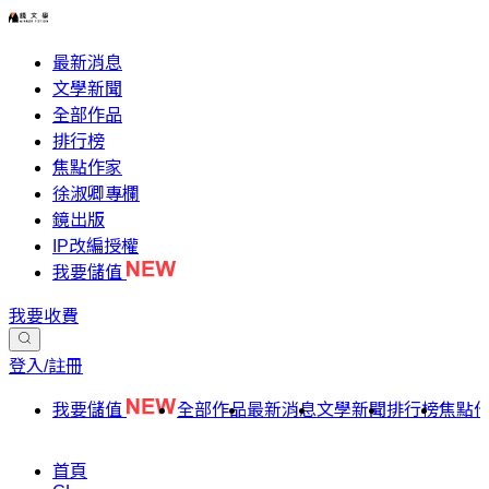
最新消息
文學新聞
全部作品
排行榜
焦點作家
徐淑卿專欄
鏡出版
IP改編授權
我要儲值
我要收費
登入/註冊
我要儲值
全部作品
最新消息
文學新聞
排行榜
焦點
首頁