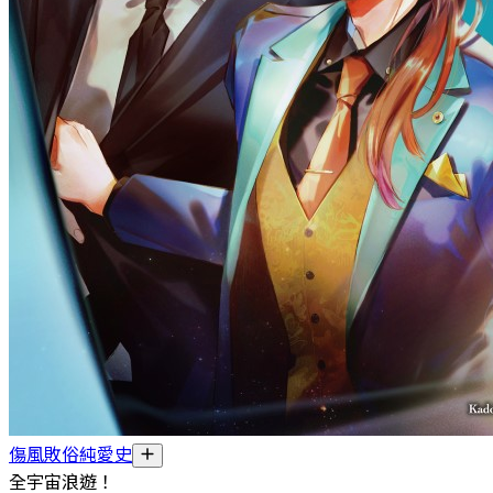
傷風敗俗純愛史
全宇宙浪遊！