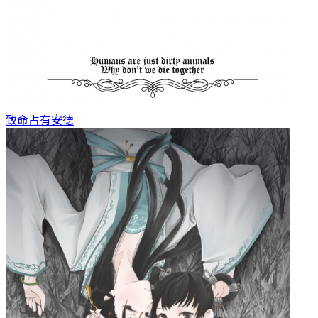
致命占有
安德