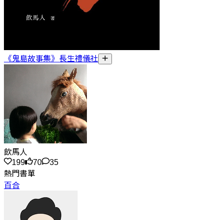
《鬼島故事集》長生禮儀社
飲馬人
199
70
35
熱門書單
百合