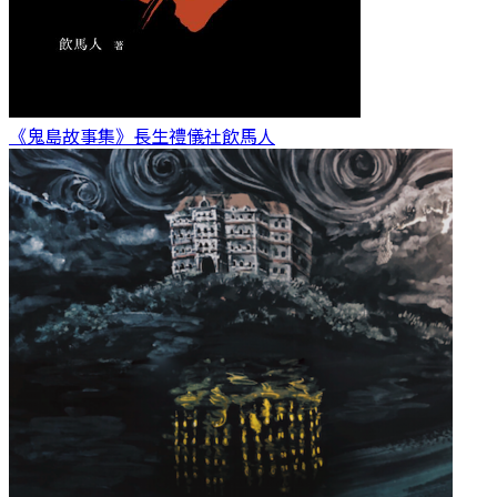
《鬼島故事集》長生禮儀社
飲馬人