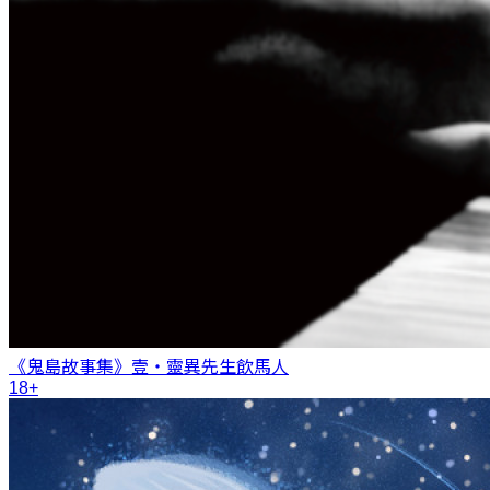
《鬼島故事集》壹・靈異先生
飲馬人
18+