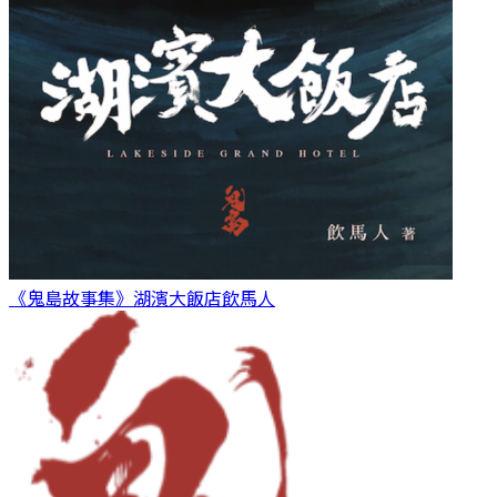
《鬼島故事集》湖濱大飯店
飲馬人