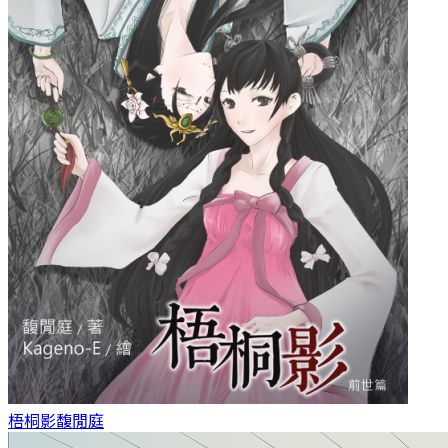
梧桐影
馥閒庭