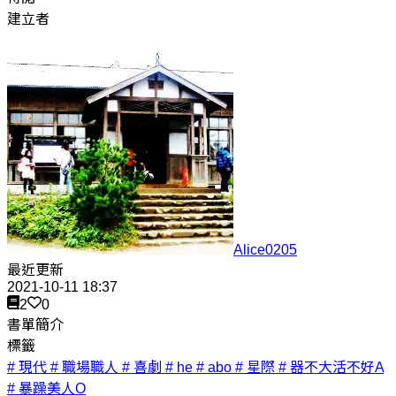
建立者
Alice0205
最近更新
2021-10-11 18:37
2
0
書單簡介
標籤
# 現代
# 職場職人
# 喜劇
# he
# abo
# 星際
# 器不大活不好A
# 暴躁美人O