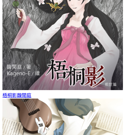
梧桐影
馥閒庭