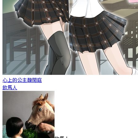
心上的公主
馥閒庭
飲馬人