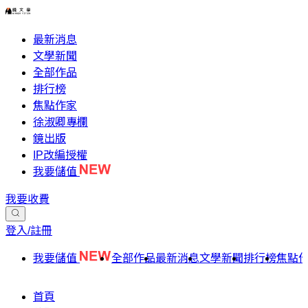
最新消息
文學新聞
全部作品
排行榜
焦點作家
徐淑卿專欄
鏡出版
IP改編授權
我要儲值
我要收費
登入/註冊
我要儲值
全部作品
最新消息
文學新聞
排行榜
焦點
首頁