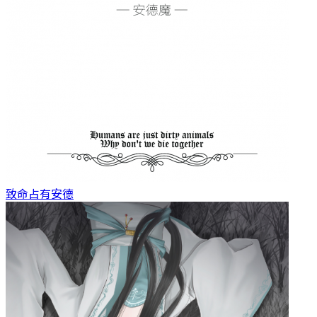
致命占有
安德