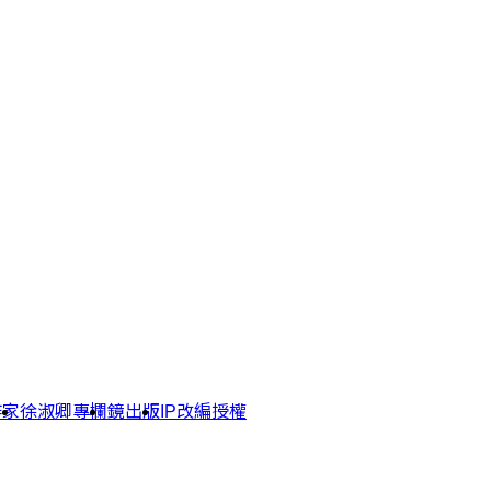
作家
徐淑卿專欄
鏡出版
IP改編授權