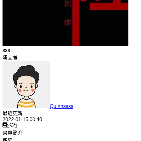
sss
建立者
Quinnssss
最近更新
2022-01-15 00:40
2
1
書單簡介
標籤