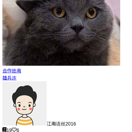
合作
迷南
雄兵连
江南语丝2016
19
6