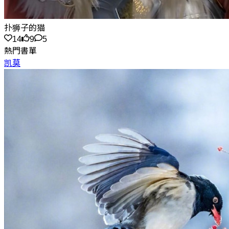
扑狮子的猫
14
9
5
熱門書單
凯莫