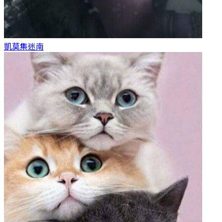
凱莫集
迷南