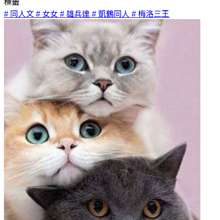
標籤
# 同人文
# 女女
# 雄兵連
# 凱鶴同人
# 梅洛三王