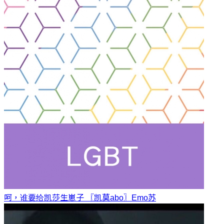
呵，谁要给凯莎生崽子 〖凯莫abo〗
Emo苏