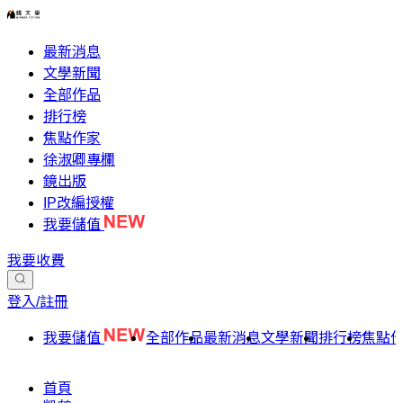
最新消息
文學新聞
全部作品
排行榜
焦點作家
徐淑卿專欄
鏡出版
IP改編授權
我要儲值
我要收費
登入/註冊
我要儲值
全部作品
最新消息
文學新聞
排行榜
焦點
首頁