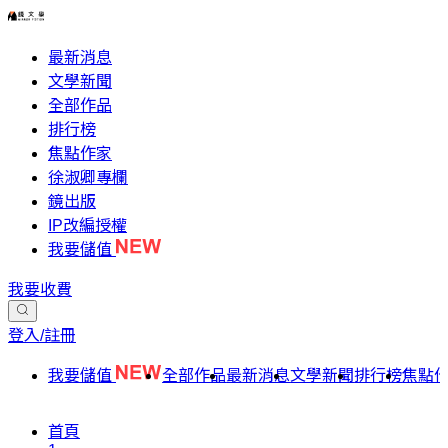
最新消息
文學新聞
全部作品
排行榜
焦點作家
徐淑卿專欄
鏡出版
IP改編授權
我要儲值
我要收費
登入/註冊
我要儲值
全部作品
最新消息
文學新聞
排行榜
焦點
首頁