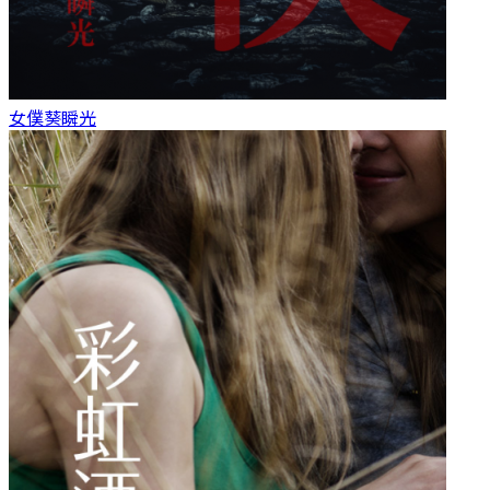
女僕
葵瞬光