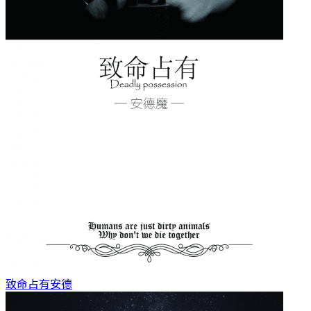
致命占有
安德