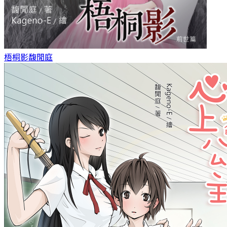
梧桐影
馥閒庭