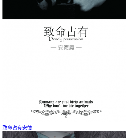
致命占有
安德