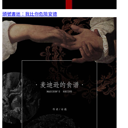
頭號書迷：我比你危險
安德