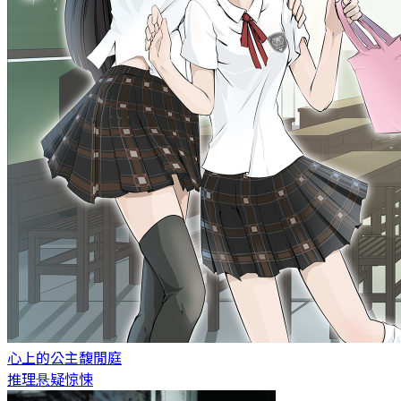
心上的公主
馥閒庭
推理悬疑惊悚