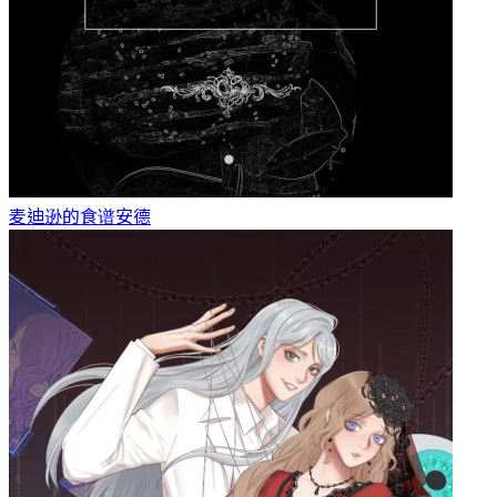
麦迪逊的食谱
安德