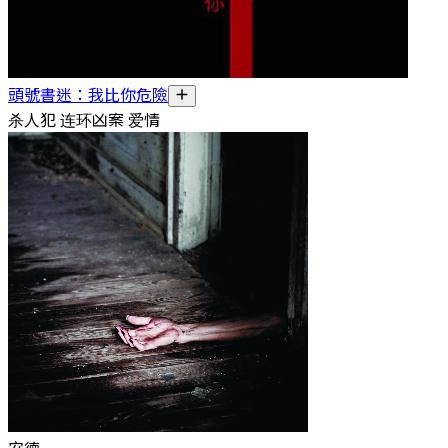
頭號書迷：我比你危險
杀人犯 连环凶案 爱情