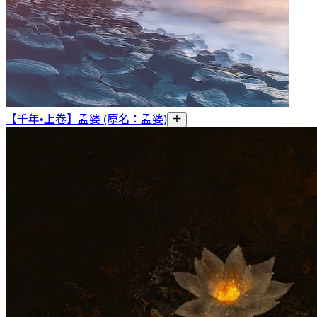
【千年•上卷】孟婆 (原名：孟婆)