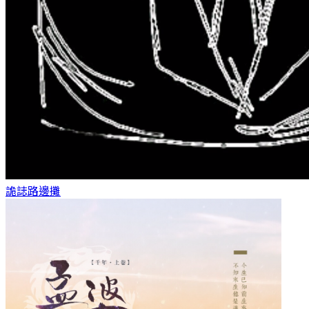
詭誌
路邊攤