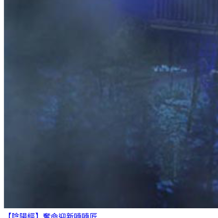
【陰陽經】奪命迎新
喃喃匠