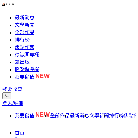
最新消息
文學新聞
全部作品
排行榜
焦點作家
徐淑卿專欄
鏡出版
IP改編授權
我要儲值
我要收費
登入/註冊
我要儲值
全部作品
最新消息
文學新聞
排行榜
焦點
首頁