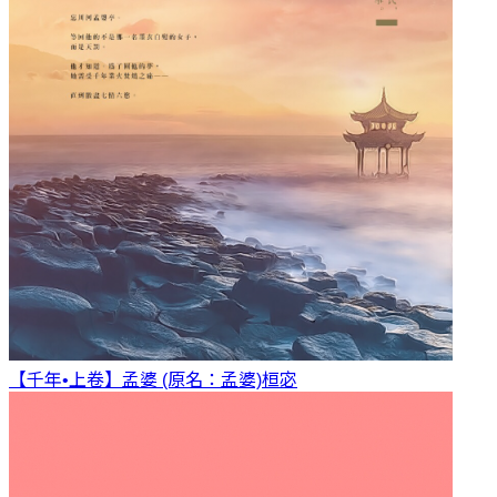
【千年•上卷】孟婆 (原名：孟婆)
桓宓