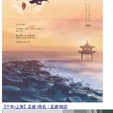
【千年•上卷】孟婆 (原名：孟婆)
桓宓