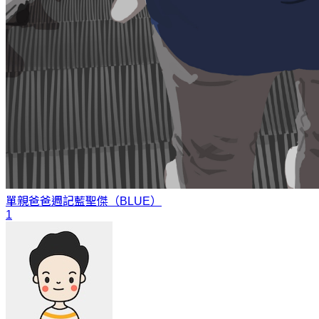
單親爸爸週記
藍聖傑（BLUE）
1