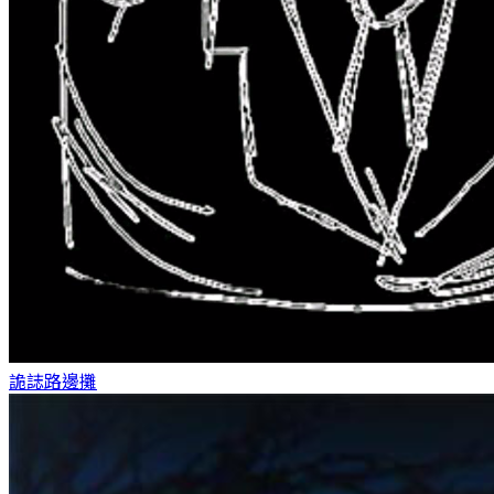
詭誌
路邊攤