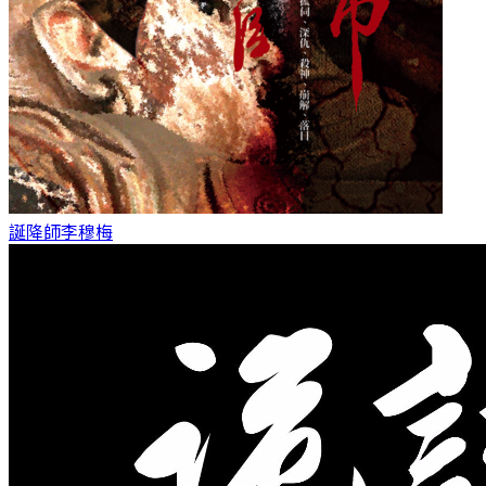
誕降師
李穆梅