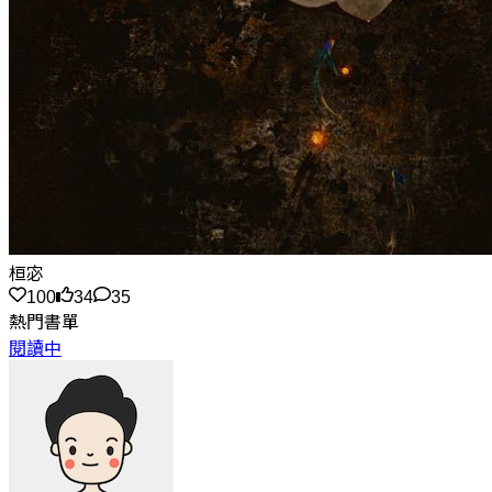
桓宓
100
34
35
熱門書單
閱讀中