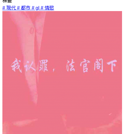
標籤
# 現代
# 都市
# gl
# 情慾