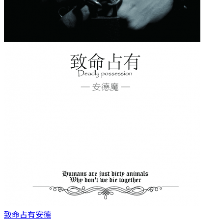
致命占有
安德