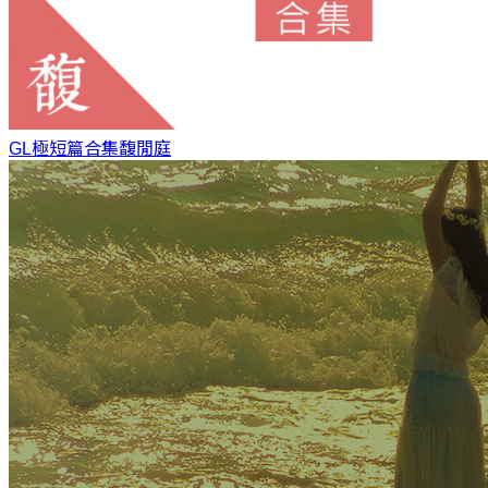
GL極短篇合集
馥閒庭