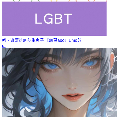
呵，谁要给凯莎生崽子 〖凯莫abo〗
Emo苏
gl