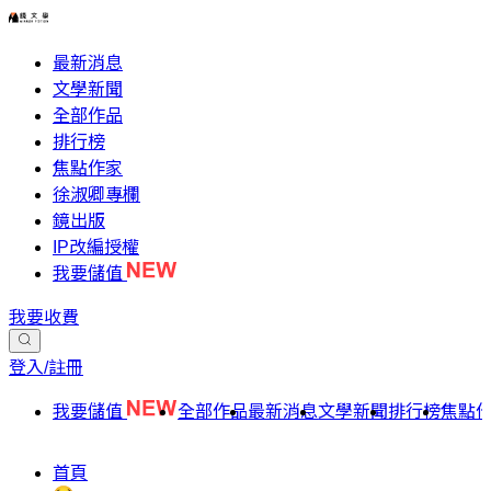
最新消息
文學新聞
全部作品
排行榜
焦點作家
徐淑卿專欄
鏡出版
IP改編授權
我要儲值
我要收費
登入/註冊
我要儲值
全部作品
最新消息
文學新聞
排行榜
焦點
首頁