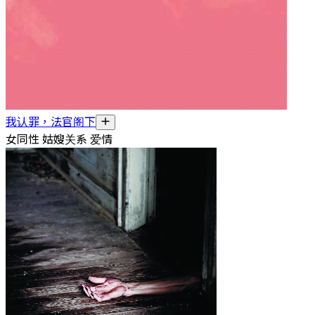
我认罪，法官阁下
女同性 姑嫂关系 爱情