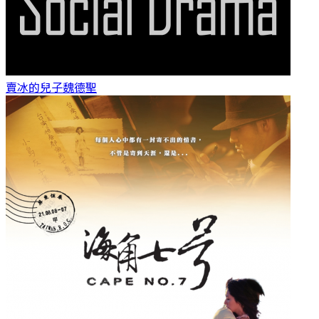
賣冰的兒子
魏德聖