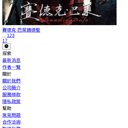
賽德克·巴萊
魏德聖
1
2
3
17
探索
最新消息
作者一覽
關於
關於我們
公司簡介
服務條款
隱私政策
幫助
常見問題
合作洽詢