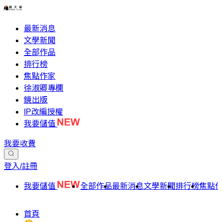
最新消息
文學新聞
全部作品
排行榜
焦點作家
徐淑卿專欄
鏡出版
IP改編授權
我要儲值
我要收費
登入/註冊
我要儲值
全部作品
最新消息
文學新聞
排行榜
焦點
首頁