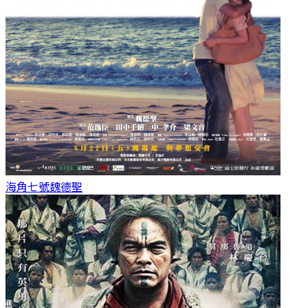
海角七號
魏德聖