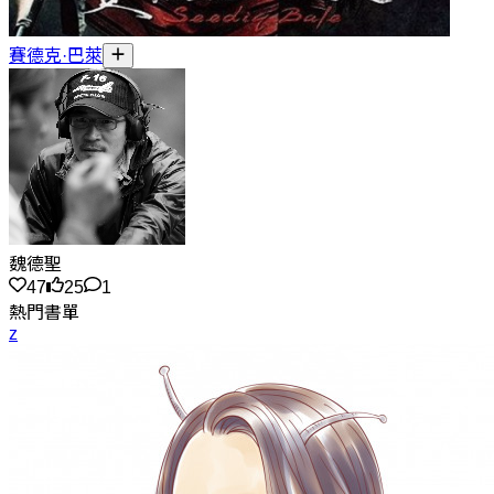
賽德克·巴萊
魏德聖
47
25
1
熱門書單
z