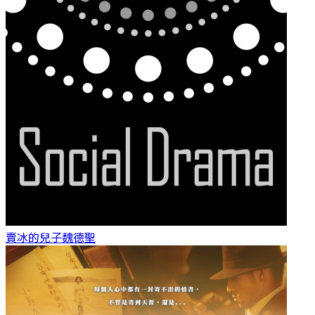
賣冰的兒子
魏德聖