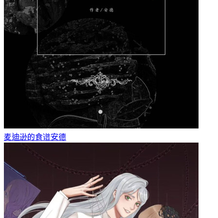
麦迪逊的食谱
安德