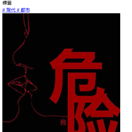
標籤
# 現代
# 都市