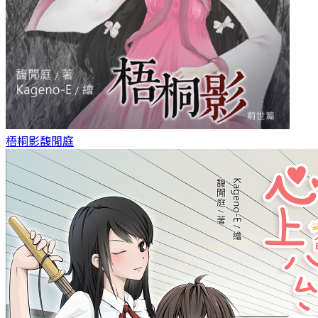
梧桐影
馥閒庭