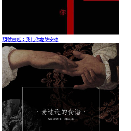
頭號書迷：我比你危險
安德