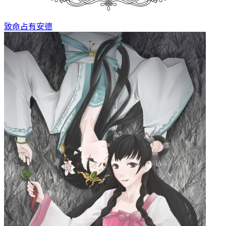
致命占有
安德