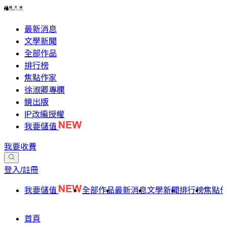
最新消息
文學新聞
全部作品
排行榜
焦點作家
徐淑卿專欄
鏡出版
IP改編授權
我要儲值
我要收費
登入/註冊
我要儲值
全部作品
最新消息
文學新聞
排行榜
焦點
首頁