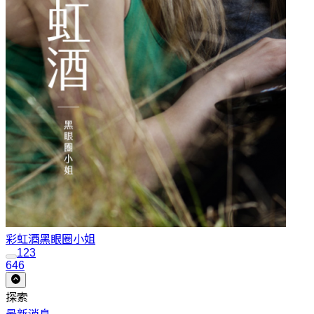
彩虹酒
黑眼圈小姐
1
2
3
646
探索