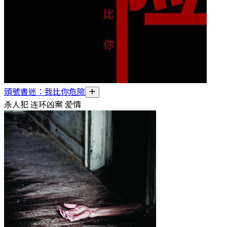
頭號書迷：我比你危險
杀人犯 连环凶案 爱情