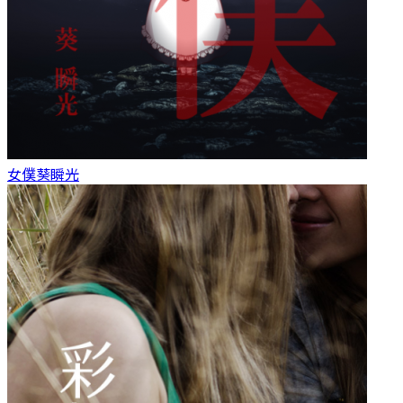
女僕
葵瞬光