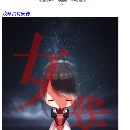
致命占有
安德