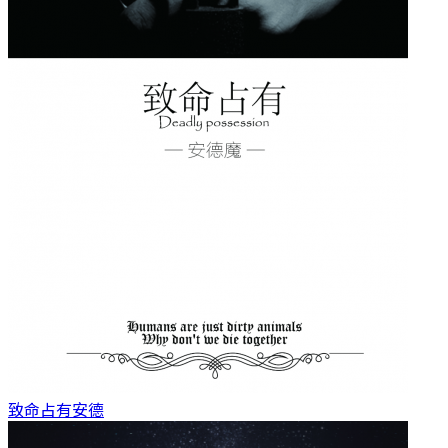
致命占有
安德