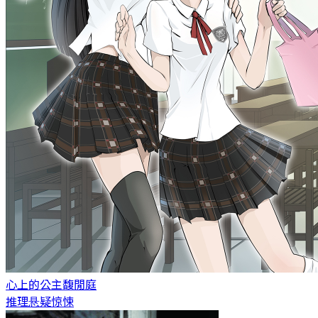
心上的公主
馥閒庭
推理悬疑惊悚