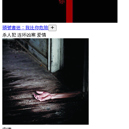
頭號書迷：我比你危險
杀人犯 连环凶案 爱情