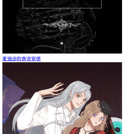
麦迪逊的食谱
安德