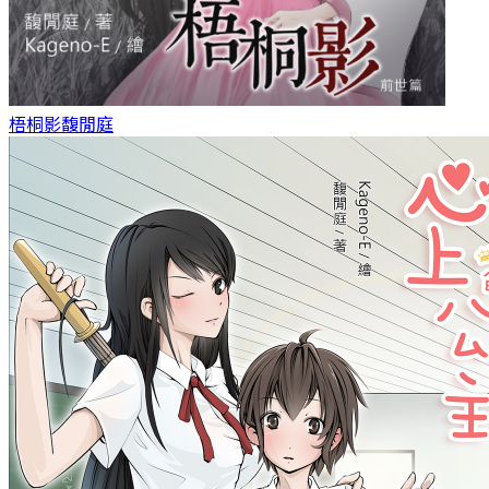
梧桐影
馥閒庭