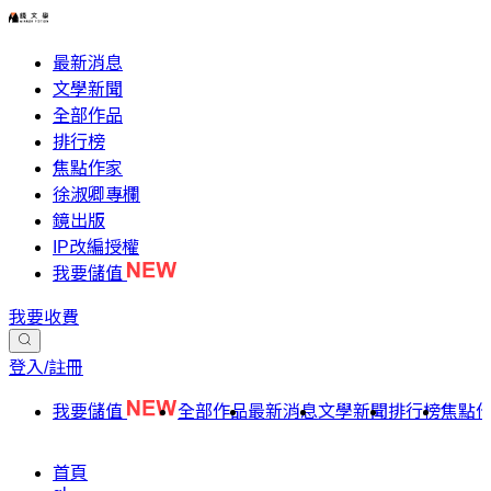
最新消息
文學新聞
全部作品
排行榜
焦點作家
徐淑卿專欄
鏡出版
IP改編授權
我要儲值
我要收費
登入/註冊
我要儲值
全部作品
最新消息
文學新聞
排行榜
焦點
首頁