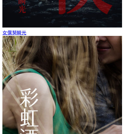
女僕
葵瞬光