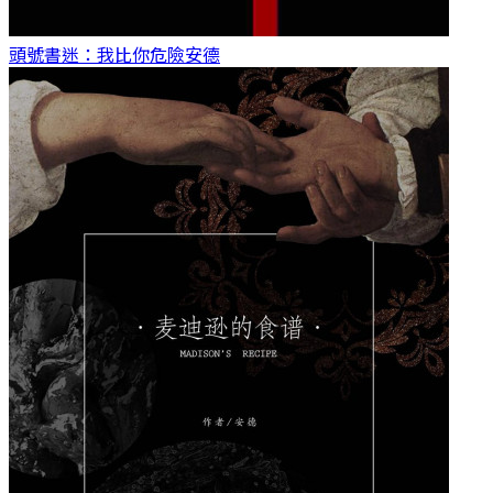
頭號書迷：我比你危險
安德