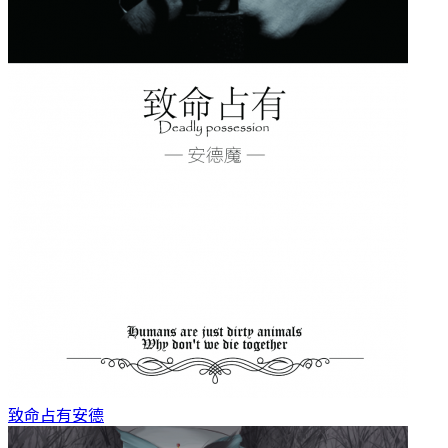
致命占有
安德