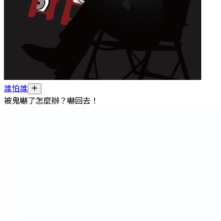
誰怕誰
被鬼嚇了怎麼辦？嚇回去！