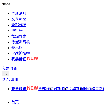
最新消息
文學新聞
全部作品
排行榜
焦點作家
徐淑卿專欄
鏡出版
IP改編授權
我要儲值
我要收費
登入/註冊
我要儲值
全部作品
最新消息
文學新聞
排行榜
焦點
首頁