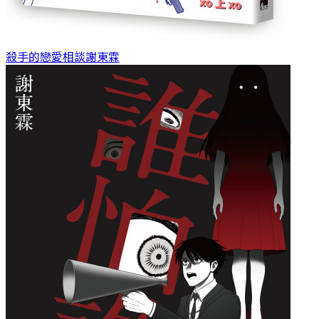
殺手的戀愛相談
謝東霖