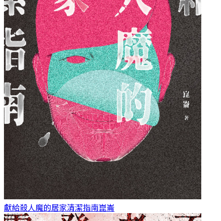
獻給殺人魔的居家清潔指南
崑崙