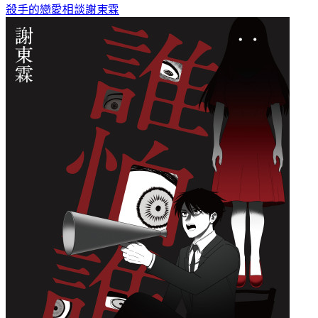
殺手的戀愛相談
謝東霖