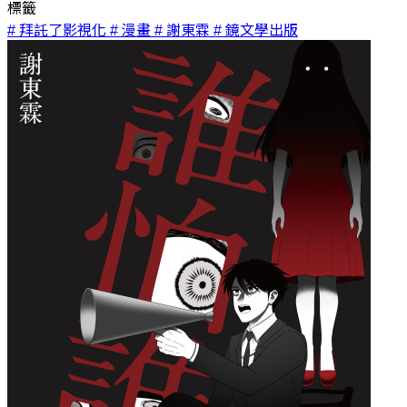
標籤
# 拜託了影視化
# 漫畫
# 謝東霖
# 鏡文學出版