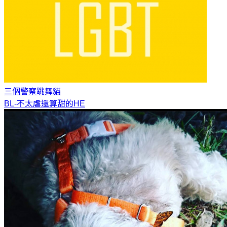
三個警察
跳舞貓
BL-不太虐還算甜的HE