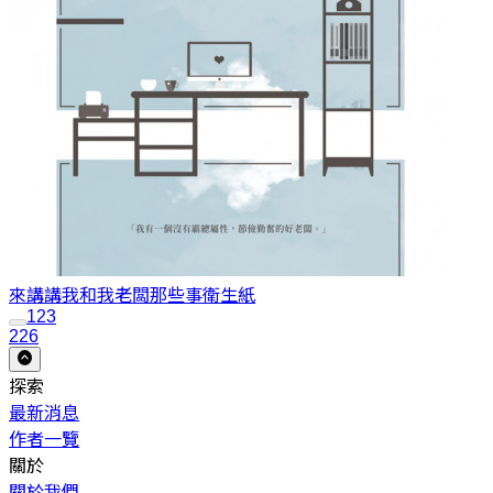
來講講我和我老闆那些事
衛生紙
1
2
3
226
探索
最新消息
作者一覽
關於
關於我們