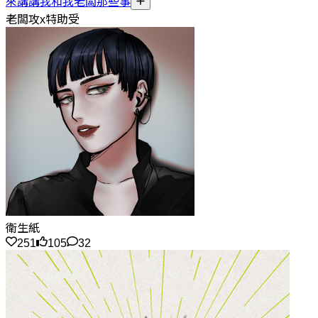
來講講我和我老闆那些事
老闆攻x特助受
衛生紙
251
105
32