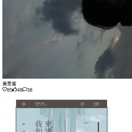
黃思蜜
85
48
38