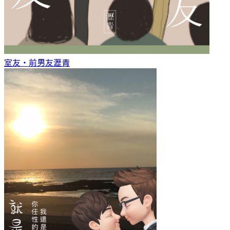
室友‧前男友
瀝青