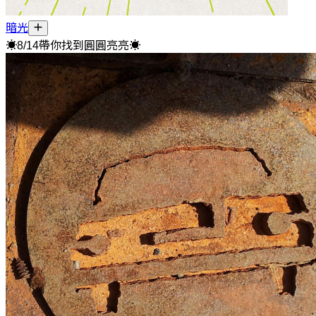
暗光
☀8/14帶你找到圓圓亮亮☀