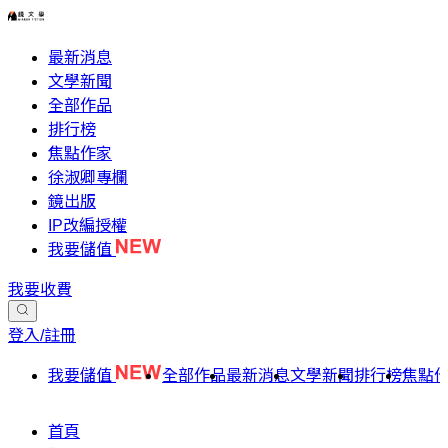
最新消息
文學新聞
全部作品
排行榜
焦點作家
徐淑卿專欄
鏡出版
IP改編授權
我要儲值
我要收費
登入/註冊
我要儲值
全部作品
最新消息
文學新聞
排行榜
焦點
首頁