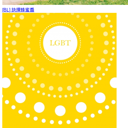
[BL] 抉擇
蜂蜜醬