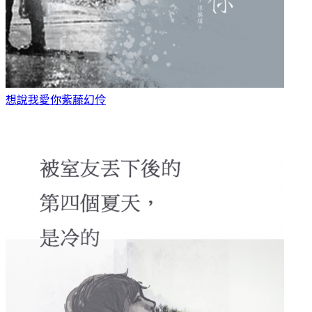
想說我愛你
紫藤幻伶