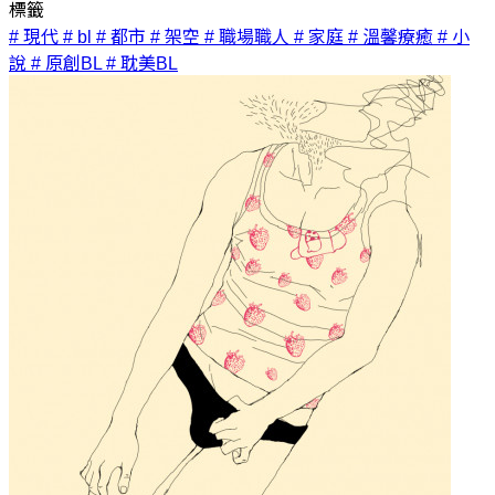
標籤
# 現代
# bl
# 都市
# 架空
# 職場職人
# 家庭
# 溫馨療癒
# 小
說
# 原創BL
# 耽美BL