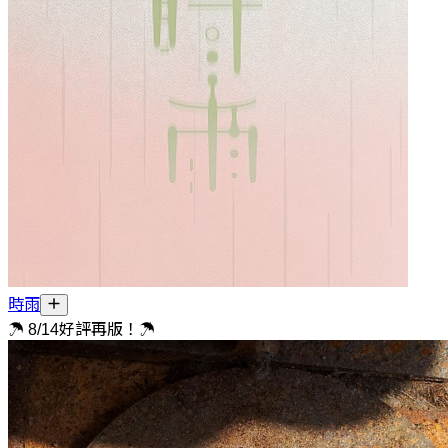
時雨
☂ 8/14好評再版！☂