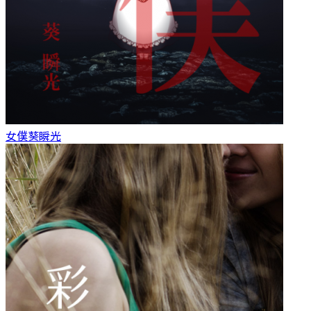
女僕
葵瞬光