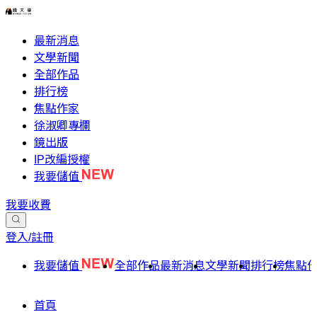
最新消息
文學新聞
全部作品
排行榜
焦點作家
徐淑卿專欄
鏡出版
IP改編授權
我要儲值
我要收費
登入/註冊
我要儲值
全部作品
最新消息
文學新聞
排行榜
焦點
首頁