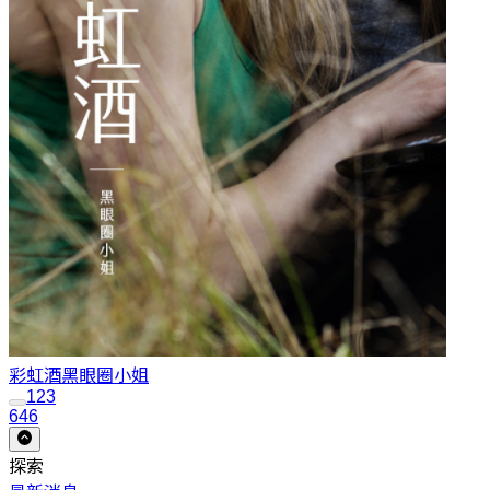
彩虹酒
黑眼圈小姐
1
2
3
646
探索