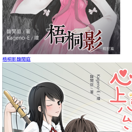
梧桐影
馥閒庭