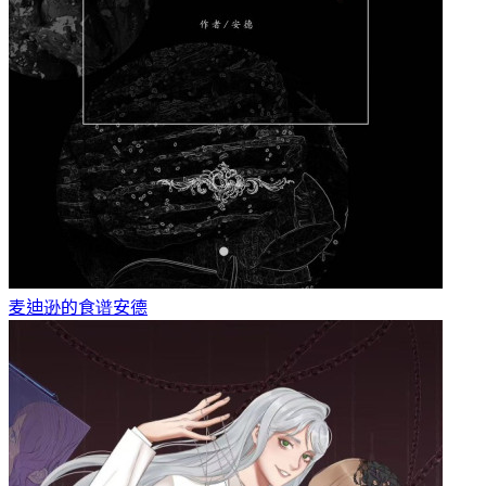
麦迪逊的食谱
安德