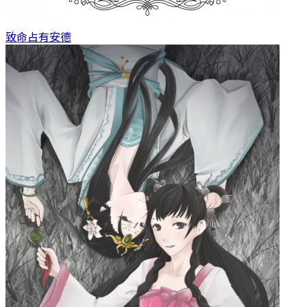
致命占有
安德