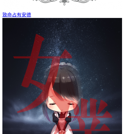
致命占有
安德