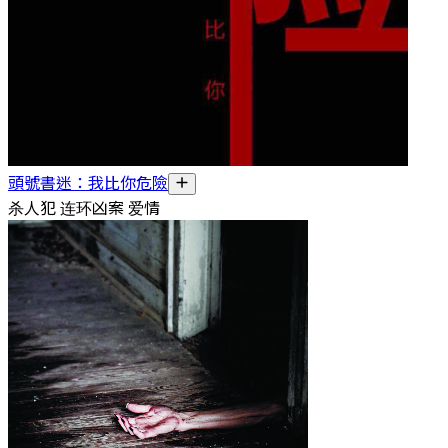
頭號書迷：我比你危險
杀人犯 连环凶案 爱情