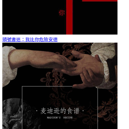
頭號書迷：我比你危險
安德