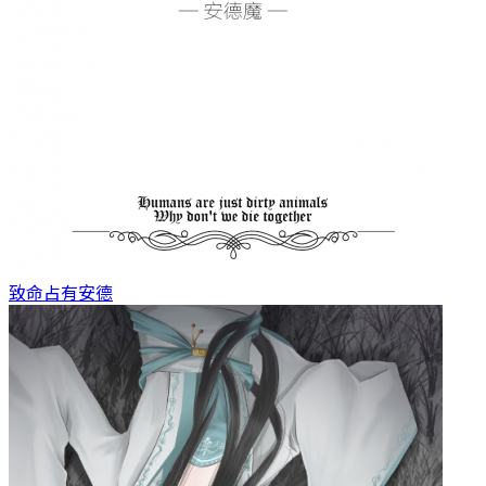
致命占有
安德