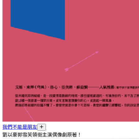
我們不能是朋友
劉以豪郭雪芙領銜主演偶像劇原著！