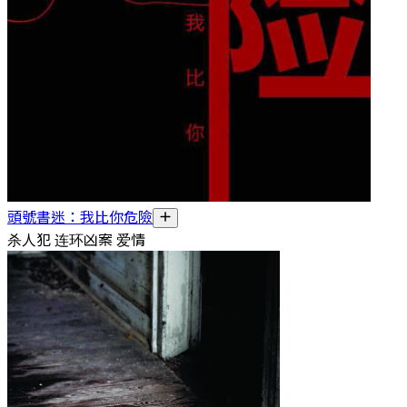
頭號書迷：我比你危險
杀人犯 连环凶案 爱情