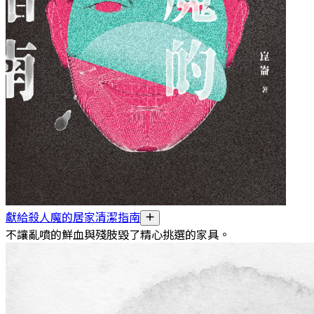
獻給殺人魔的居家清潔指南
不讓亂噴的鮮血與殘肢毀了精心挑選的家具。