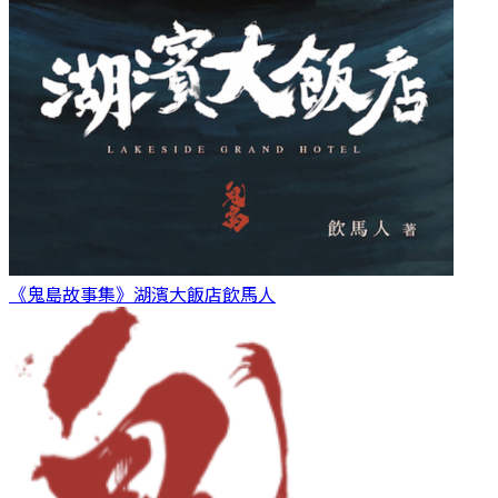
《鬼島故事集》湖濱大飯店
飲馬人