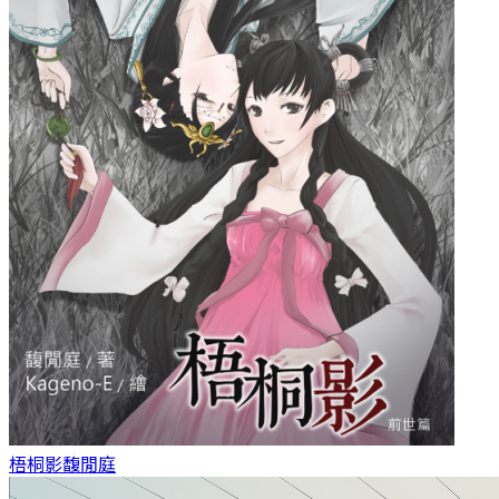
梧桐影
馥閒庭