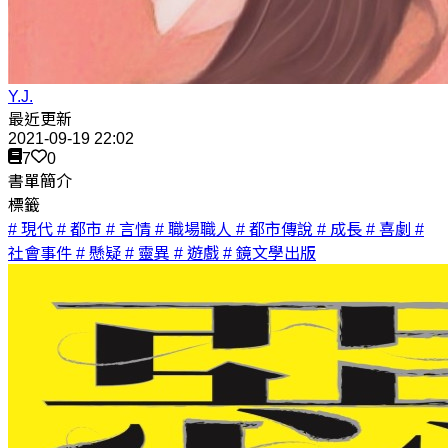
Y.J.
最近更新
2021-09-19 22:02
7
0
書單簡介
標籤
# 現代
# 都市
# 言情
# 職場職人
# 都市傳說
# 成長
# 喜劇
#
社會事件
# 懸疑
# 靈異
# 遊戲
# 鏡文學出版