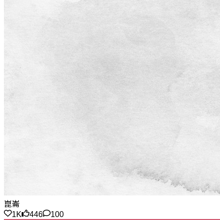
崑崙
1K
446
100