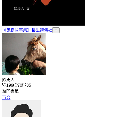
《鬼島故事集》長生禮儀社
飲馬人
199
70
35
熱門書單
百合