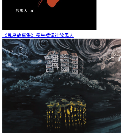
《鬼島故事集》長生禮儀社
飲馬人