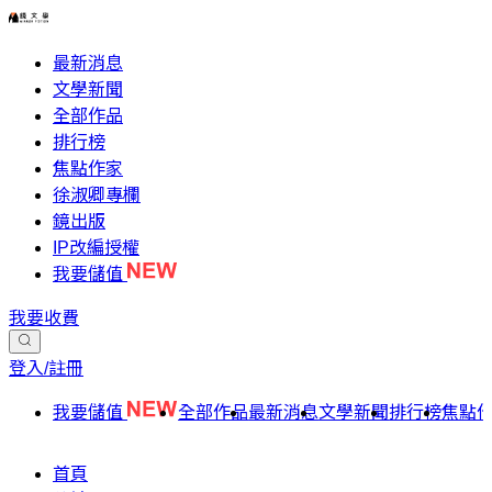
最新消息
文學新聞
全部作品
排行榜
焦點作家
徐淑卿專欄
鏡出版
IP改編授權
我要儲值
我要收費
登入/註冊
我要儲值
全部作品
最新消息
文學新聞
排行榜
焦點
首頁