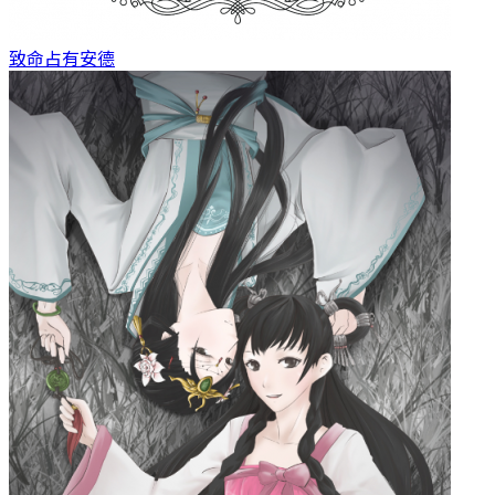
致命占有
安德