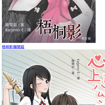
梧桐影
馥閒庭