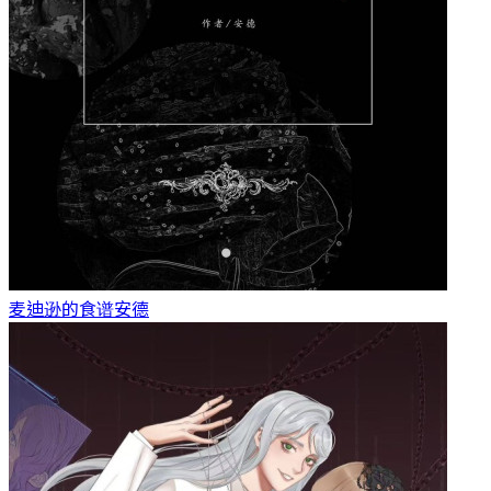
麦迪逊的食谱
安德