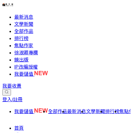
最新消息
文學新聞
全部作品
排行榜
焦點作家
徐淑卿專欄
鏡出版
IP改編授權
我要儲值
我要收費
登入/註冊
我要儲值
全部作品
最新消息
文學新聞
排行榜
焦點
首頁