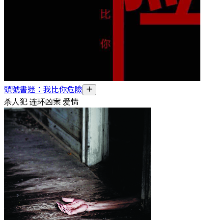
頭號書迷：我比你危險
杀人犯 连环凶案 爱情