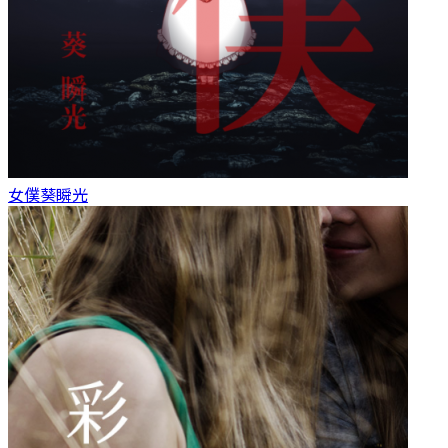
女僕
葵瞬光