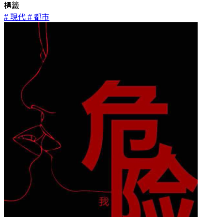
標籤
# 現代
# 都市