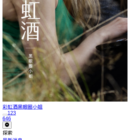
彩虹酒
黑眼圈小姐
1
2
3
646
探索