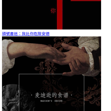
頭號書迷：我比你危險
安德