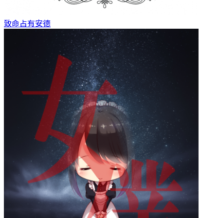
致命占有
安德