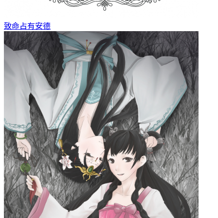
致命占有
安德